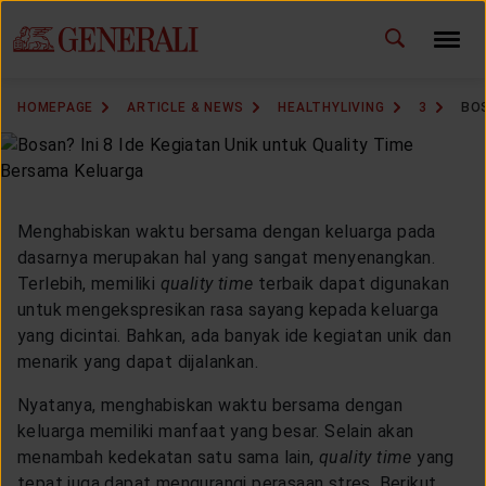
ID
EN
CHANGE LANGUAGE
HOMEPAGE
ARTICLE & NEWS
HEALTHYLIVING
3
BOS
DOWNLOAD GEN ICLICK
CONTACT US
Menghabiskan waktu bersama dengan keluarga pada
MARKETING OFFICE
dasarnya merupakan hal yang sangat menyenangkan.
Terlebih, memiliki
quality time
terbaik dapat digunakan
untuk mengekspresikan rasa sayang kepada keluarga
INSURANCE DICTIONARY
yang dicintai. Bahkan, ada banyak ide kegiatan unik dan
menarik yang dapat dijalankan.
Nyatanya, menghabiskan waktu bersama dengan
OUR SOLUTION
keluarga memiliki manfaat yang besar. Selain akan
menambah kedekatan satu sama lain,
quality time
yang
tepat juga dapat mengurangi perasaan stres. Berikut