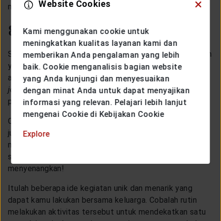
Website Cookies
mencari referensi dari media sosial untuk
game
terbaru.
8. Olahraga bersama
Kami menggunakan cookie untuk
meningkatkan kualitas layanan kami dan
Selain berbagai aktivitas di atas, salah satu kegiatan lain
memberikan Anda pengalaman yang lebih
yang tidak kalah menarik dilakukan bersama seluruh
baik. Cookie menganalisis bagian website
anggota keluarga yakni berolahraga bersama. Entah itu
yang Anda kunjungi dan menyesuaikan
jogging
, bersepeda, bahkan bersama-sama datang ke
dengan minat Anda untuk dapat menyajikan
pusat kebugaran.
informasi yang relevan. Pelajari lebih lanjut
mengenai Cookie di Kebijakan Cookie
Olahraga tidak hanya dapat menyehatkan tubuh, namun
juga membuat kedekatan setiap anggota keluarga
Explore
menjadi semakin erat. Lakukan saja rutin seminggu
sekali, sudah pasti akan menjadi kegiatan yang sangat
menyenangkan!
Itulah beberapa ide kegiatan unik dan menarik yang
dapat kamu lakukan bersama keluarga. Cobalah rutin
melakukan aktivitas tersebut untuk mendekatkan satu