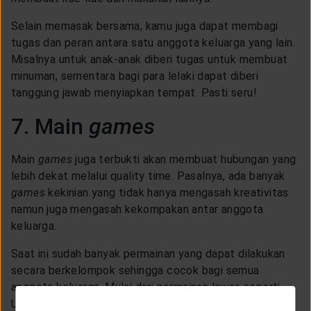
Selain memasak bersama, kamu juga dapat membagi
tugas dan peran antara satu anggota keluarga yang lain.
Misalnya untuk anak-anak diberi tugas untuk membuat
minuman, sementara bagi para lelaki dapat diberi
tanggung jawab menyiapkan tempat. Pasti seru!
7. Main
games
Main
games
juga terbukti akan membuat hubungan yang
lebih dekat melalui quality time. Pasalnya, ada banyak
games
kekinian yang tidak hanya mengasah kreativitas
namun juga mengasah kekompakan antar anggota
keluarga.
Saat ini sudah banyak permainan yang dapat dilakukan
secara berkelompok sehingga cocok bagi semua
anggota keluarga. Mulai dari permainan lawas seperti
Uno, Monopoly, hingga Truth or Dare. Kamu dapat