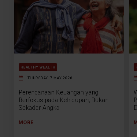
HEALTHY WEALTH
THURSDAY, 7 MAY 2026
Perencanaan Keuangan yang
W
Berfokus pada Kehidupan, Bukan
P
Sekadar Angka
D
MORE