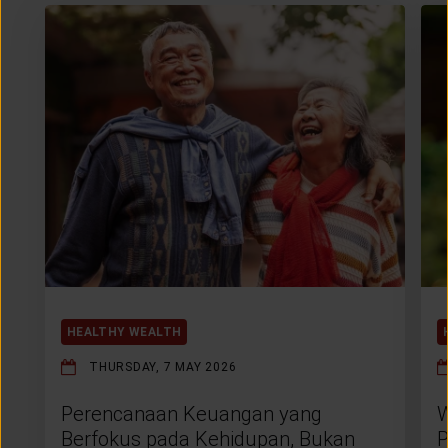
HEALTHY WEALTH
THURSDAY, 7 MAY 2026
Perencanaan Keuangan yang
W
Berfokus pada Kehidupan, Bukan
P