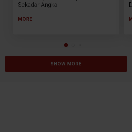
Sekadar Angka
D
MORE
SHOW MORE