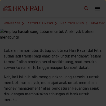
ID
EN
CHANGE LANGUAGE
HOMEPAGE
ARTICLE & NEWS
HEALTHYLIVING
HEALTHY
DOWNLOAD GEN ICLICK
CONTACT US
Lebaran hampir tiba. Setiap selebrasi Hari Raya Idul Fitri,
MARKETING OFFICE
sudah jadi tradisi bagi anak-anak untuk mendapat “salam
tempel” alias amplop berisi sedikit uang, saat mereka
sowan ke rumah tetangga maupun kerabat dekat.
INSURANCE DICTIONARY
Nah, kali ini, alih-alih menggunakan uang tersebut untuk
membeli mainan, yuk, mulai ajari anak untuk memahami
“money management” alias pengaturan keuangan sejak
OUR SOLUTION
dini, dengan membukakan tabungan di bank untuk
mereka.