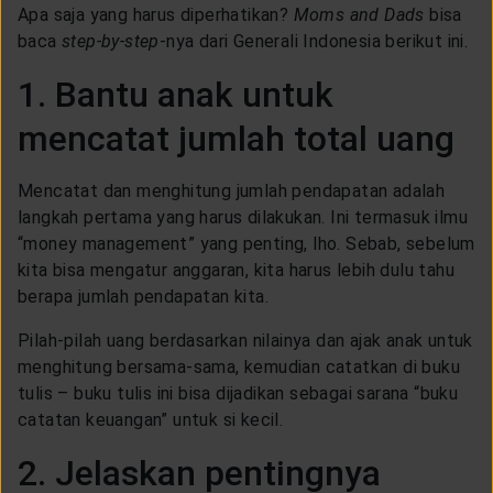
CUSTOMER SERVICE
Apa saja yang harus diperhatikan?
Moms and Dads
bisa
baca
step-by-step
-nya dari Generali Indonesia berikut ini.
1. Bantu anak untuk
ARTICLE & NEWS
mencatat jumlah total uang
ABOUT GENERALI
Mencatat dan menghitung jumlah pendapatan adalah
langkah pertama yang harus dilakukan. Ini termasuk ilmu
EVENTS
“money management” yang penting, lho. Sebab, sebelum
kita bisa mengatur anggaran, kita harus lebih dulu tahu
berapa jumlah pendapatan kita.
KEAGENAN
Pilah-pilah uang berdasarkan nilainya dan ajak anak untuk
menghitung bersama-sama, kemudian catatkan di buku
tulis – buku tulis ini bisa dijadikan sebagai sarana “buku
catatan keuangan” untuk si kecil.
2. Jelaskan pentingnya