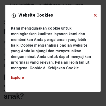
Akte kelahiran – ini tidak semua bank yang
memintanya, hanya bank tertentu saja.
Website Cookies
5. Poin
Reward
dan Promo
Kami menggunakan cookie untuk
Menarik untuk anak
meningkatkan kualitas layanan kami dan
memberikan Anda pengalaman yang lebih
Sekarang ini, bank-bank di Indonesia berlomba
baik. Cookie menganalisis bagian website
menawarkan poin
reward
dan promo menarik. Carilah
yang Anda kunjungi dan menyesuaikan
jenis tabungan yang menawarkan fitur promo yang
dengan minat Anda untuk dapat menyajikan
cocok bagi anak – misalnya, diskon makan di restoran
informasi yang relevan. Pelajari lebih lanjut
favorit mereka, atau diskon di toko buku.
mengenai Cookie di Kebijakan Cookie
Fitur tabungan seperti apa
Explore
yang dibutuhkan untuk
anak?