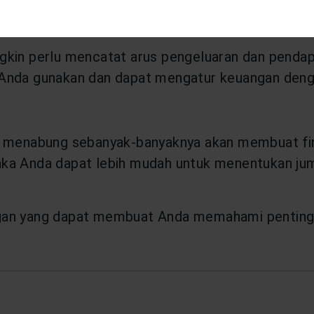
kin perlu mencatat arus pengeluaran dan pendapa
Anda gunakan dan dapat mengatur keuangan denga
a menabung sebanyak-banyaknya akan membuat fina
ka Anda dapat lebih mudah untuk menentukan jum
an yang dapat membuat Anda memahami pentingnya