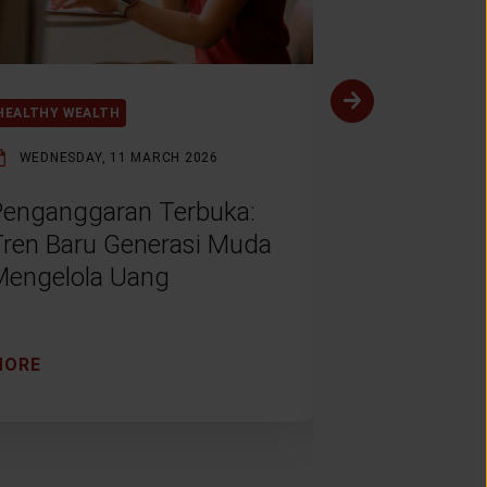
HEALTHY WEALTH
HEALTHY WEAL
WEDNESDAY, 11 MARCH 2026
MONDAY, 9 F
Penganggaran Terbuka:
Menabung 
Tren Baru Generasi Muda
Muda: Dar
Mengelola Uang
Digital ke
Finansial
MORE
MORE