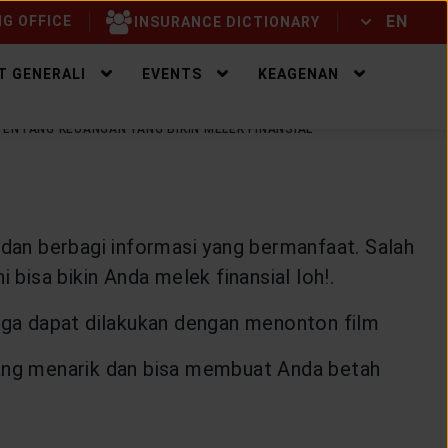
EN
G OFFICE
INSURANCE DICTIONARY
ID
EN
T GENERALI
EVENTS
KEAGENAN
TENTANG KEUANGAN YANG BIKIN MELEK FINANSIAL
 dan berbagi informasi yang bermanfaat. Salah
 bisa bikin Anda melek finansial loh!.
juga dapat dilakukan dengan menonton film
 yang menarik dan bisa membuat Anda betah