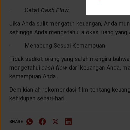
· Catat
Cash Flow
Jika Anda sulit mengatur keuangan, Anda mung
sehingga Anda mengetahui alokasi uang yang 
· Menabung Sesuai Kemampuan
Tidak sedikit orang yang salah mengira bahw
mengetahui
cash flow
dari keuangan Anda, ma
kemampuan Anda.
Demikianlah rekomendasi film tentang keuang
kehidupan sehari-hari.
SHARE