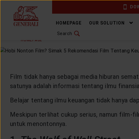
DOW
CHANGE LANGUAGE
HOMEPAGE
OUR SOLUTION
Search
TUESDAY, 31 MAY 2022
SHARE
DOWNLOAD GEN ICLICK
HOMEPAGE
ARTICLE & NEWS
HEALTHYLIVING
H
CONTACT US
MARKETING OFFICE
Film tidak hanya sebagai media hiburan semat
satunya adalah informasi tentang ilmu finansia
INSURANCE DICTIONARY
Belajar tentang ilmu keuangan tidak hanya da
Meskipun terlihat cukup serius, namun film-
OUR SOLUTION
untuk menontonnya.