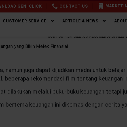
MARKETIN
NLOAD GEN ICLICK
CONTACT US
CUSTOMER SERVICE
ARTICLE & NEWS
ABOU
EALTHY WEALTH
HOBI NONTON FILM SIMAK 5 REKOMENDASI FILM 
a, namun juga dapat dijadikan media untuk belajar
l, beberapa rekomendasi film tentang keuangan ini
pat dilakukan melalui buku-buku keuangan tetapi 
film bertema keuangan ini dikemas dengan cerita