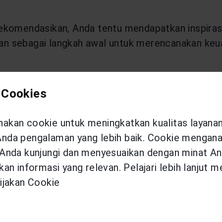
ekomendasikan, Anda tentu mendapatkan inspiras
ukan sebagai langkah awal untuk merencanakan keua
alam finansial adalah menabung dan berinvestasi
 Cookies
enabung adalah menyimpan uang dalam jangka wak
kan cookie untuk meningkatkan kualitas layana
da pengalaman yang lebih baik. Cookie menganal
ang untuk membeli modal atau aset yang memiliki
Anda kunjungi dan menyesuaikan dengan minat An
an informasi yang relevan. Pelajari lebih lanjut 
ijakan Cookie
 dalam menabung, maka Anda perlu membuat catat
pergi liburan. Hal ini dapat membuat Anda semaki