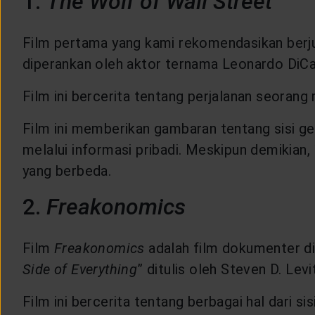
1.
The Wolf of Wall Street
CUSTOMER SERVICE
Film pertama yang kami rekomendasikan berj
ARTICLE & NEWS
diperankan oleh aktor ternama Leonardo DiCap
Film ini bercerita tentang perjalanan seoran
ABOUT GENERALI
Film ini memberikan gambaran tentang sisi ge
melalui informasi pribadi. Meskipun demikian,
EVENTS
yang berbeda.
KEAGENAN
2.
Freakonomics
Film
Freakonomics
adalah film dokumenter dia
Side of Everything
” ditulis oleh Steven D. Le
Film ini bercerita tentang berbagai hal dar