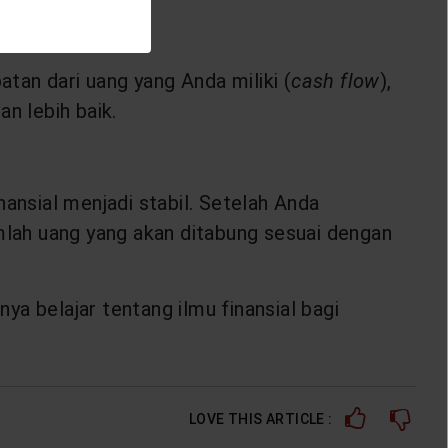
tan dari uang yang Anda miliki (
cash flow
),
n lebih baik.
nsial menjadi stabil. Setelah Anda
lah uang yang akan ditabung sesuai dengan
 belajar tentang ilmu finansial bagi
LOVE THIS ARTICLE :