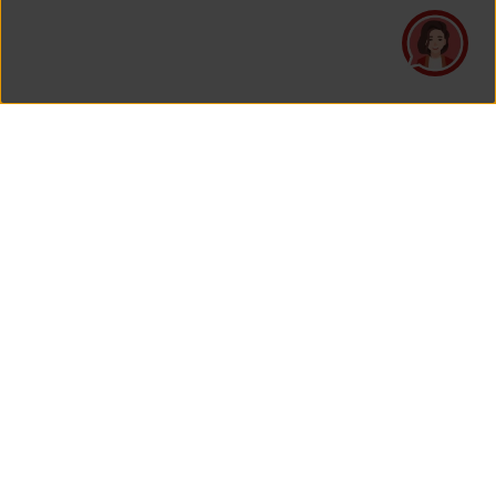
PT Asuransi Jiwa Generali Indonesia
is a licensed insurance company regulated by the Financial
Services Authority
HEAD OFFICE
Generali Tower Lantai 7
Grand Rubina Bussiness Park
Kawasan Rasuna Epicentrum
Jl. HR. Rasuna Said Kavling C-22
Jakarta 12940, Indonesia
View Map On Google Maps