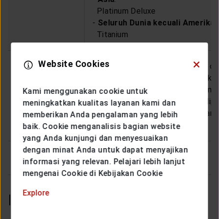
Platinum Deluxe
-
Seluruh Dunia kecuali Amerika 
Titanium
Website Cookies
Premi Risiko Asuransi Tambahan dit
Asuransi Tambahan akan meningkat
menjanjikan besarnya Premi dan me
Kami menggunakan cookie untuk
Premi
Tambahan ini diperbaharui atau dip
meningkatkan kualitas layanan kami dan
pemberitahuan 30 (tiga puluh) hari
memberikan Anda pengalaman yang lebih
efektif.
baik. Cookie menganalisis bagian website
yang Anda kunjungi dan menyesuaikan
dengan minat Anda untuk dapat menyajikan
informasi yang relevan. Pelajari lebih lanjut
mengenai Cookie di Kebijakan Cookie
Explore
Informasi Penting