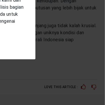
pada setiap tahap kehidupan. Dengan
isis bagian
t membuat keputusan yang lebih bijak untuk
da untuk
mengenai
nsial jangka panjang juga tidak kalah krusial.
kmu, sesuai dengan uniknya kondisi dan
dari Italia, Generali Indonesia siap
LOVE THIS ARTICLE :