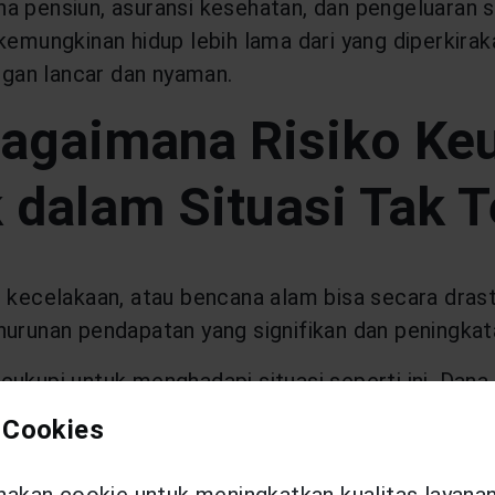
a pensiun, asuransi kesehatan, dan pengeluaran 
 kemungkinan hidup lebih lama dari yang diperkira
gan lancar dan nyaman.
Bagaimana Risiko Ke
dalam Situasi Tak 
, kecelakaan, atau bencana alam bisa secara dras
nurunan pendapatan yang signifikan dan peningkat
cukupi untuk menghadapi situasi seperti ini. Dan
 Dengan adanya dana darurat, kamu dapat mengelo
 Cookies
.
kan cookie untuk meningkatkan kualitas layana