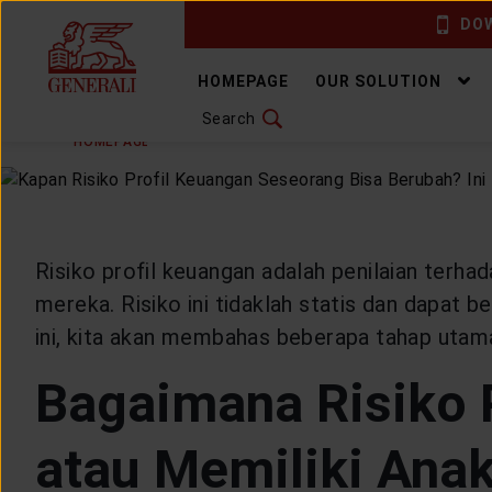
DOW
CHANGE LANGUAGE
HOMEPAGE
OUR SOLUTION
Search
MONDAY, 9 SEPTEMBER 2024
SHARE
DOWNLOAD GEN ICLICK
HOMEPAGE
ARTICLE & NEWS
HEALTHYLIVING
H
CONTACT US
MARKETING OFFICE
Risiko profil keuangan adalah penilaian terh
mereka. Risiko ini tidaklah statis dan dapat 
INSURANCE DICTIONARY
ini, kita akan membahas beberapa tahap utama
Bagaimana Risiko 
OUR SOLUTION
atau Memiliki Ana