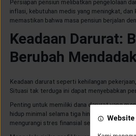
Persiapan pensiun melibatkan pengelolaan dan
inflasi, kebutuhan medis yang meningkat, dan
memastikan bahwa masa pensiun berjalan den
Keadaan Darurat: 
Berubah Mendadak 
Keadaan darurat seperti kehilangan pekerjaan
Situasi tak terduga ini dapat menyebabkan pe
Penting untuk memiliki dana darurat yang men
hidup minimal selama tiga hingga enam bulan.
Website
mengurangi stres finansial selama masa krisis
Kami mengguna