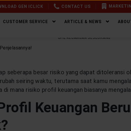
MARKETIN
NLOAD GEN ICLICK
CONTACT US
CUSTOMER SERVICE
ARTICLE & NEWS
ABOU
EALTHY WEALTH
RISIKO PROFIL KEUANGAN SESEORANG
adap seberapa besar risiko yang dapat ditolerans
berubah seiring waktu, terutama saat kamu mengala
 di mana risiko profil keuangan biasanya mengala
Profil Keuangan Ber
k?