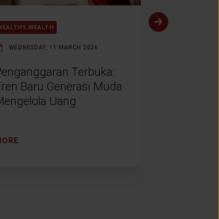
HEALTHY WEALTH
HEALTHY WEAL
WEDNESDAY, 11 MARCH 2026
MONDAY, 9 F
Penganggaran Terbuka:
Menabung 
Tren Baru Generasi Muda
Muda: Dar
Mengelola Uang
Digital ke
Finansial
MORE
MORE