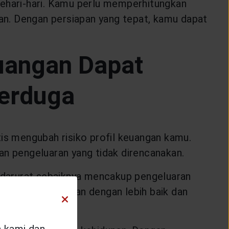
sehari-hari. Kamu perlu memperhitungkan
kan. Dengan persiapan yang tepat, kamu dapat
uangan Dapat
Terduga
tis mengubah risiko profil keuangan kamu.
an pengeluaran yang tidak direncanakan.
a darurat sebaiknya mencakup pengeluaran
la risiko keuangan dengan lebih baik dan
n kami dan