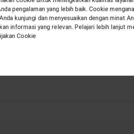
es yang berkelanjutan dan memerlukan perhatian 
da pengalaman yang lebih baik. Cookie menganal
r dapat mempengaruhi keuangan kamu, kamu dapa
Anda kunjungi dan menyesuaikan dengan minat An
an informasi yang relevan. Pelajari lebih lanjut 
sangat penting, tetapi mempersiapkan proteksi fina
ijakan Cookie
emukan rangkaian solusi proteksi Yang Unik Untu
rusahaan asuransi terbesar di skala internasional 
ebih baik demi masa depan yang lebih aman.