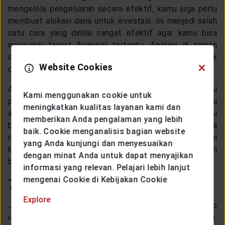
mengelola pengeluaran secara efektif, kamu juga perlu
membuat alokasi dana untuk investasi. Ini menjadi salah
satu cara yang dinilai sangat efektif agar kamu bisa
mencapai target finansial tertentu. Apalagi di zaman
digital seperti sekarang, investasi semakin mudah untuk
Website Cookies
dilakukan.
Ada banyak pilihan instrumen investasi yang bisa kamu
Kami menggunakan cookie untuk
pilih. Selain itu investasi juga tidak hanya menjaga nilai
meningkatkan kualitas layanan kami dan
aset tapi juga membuatnya berkembang atau
memberikan Anda pengalaman yang lebih
bertambah semakin besar. Apalagi jika kamu bisa
baik. Cookie menganalisis bagian website
mengelola investasi tersebut dengan baik, maka nilai
yang Anda kunjungi dan menyesuaikan
keuntungan yang akan kamu dapatkan bisa semakin
dengan minat Anda untuk dapat menyajikan
besar lagi.
informasi yang relevan. Pelajari lebih lanjut
mengenai Cookie di Kebijakan Cookie
7. Miliki Asuransi
Explore
Jangan lupa, miliki asuransi agar kamu bisa lebih siap
untuk menghadapi masa depan yang sulit diprediksi.