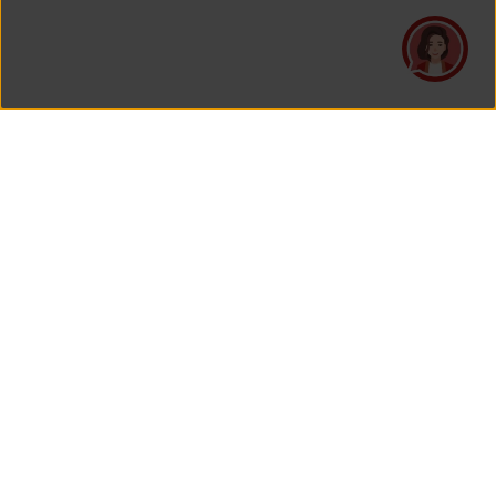
PT Asuransi Jiwa Generali Indonesia
is a licensed insurance company regulated by the Financial
Services Authority
HEAD OFFICE
Generali Tower Lantai 7
Grand Rubina Bussiness Park
Kawasan Rasuna Epicentrum
Jl. HR. Rasuna Said Kavling C-22
Jakarta 12940, Indonesia
View Map On Google Maps