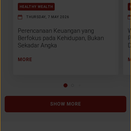
HEALTHY WEALTH
THURSDAY, 7 MAY 2026
Perencanaan Keuangan yang
W
Berfokus pada Kehidupan, Bukan
P
Sekadar Angka
D
MORE
SHOW MORE