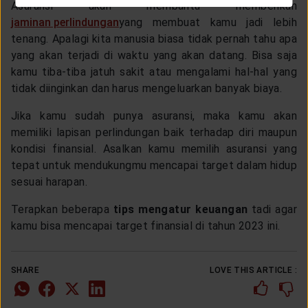
Asuransi akan membantu memberikan
jaminan perlindungan
yang membuat kamu jadi lebih
tenang. Apalagi kita manusia biasa tidak pernah tahu apa
yang akan terjadi di waktu yang akan datang. Bisa saja
kamu tiba-tiba jatuh sakit atau mengalami hal-hal yang
tidak diinginkan dan harus mengeluarkan banyak biaya.
Jika kamu sudah punya asuransi, maka kamu akan
memiliki lapisan perlindungan baik terhadap diri maupun
kondisi finansial. Asalkan kamu memilih asuransi yang
tepat untuk mendukungmu mencapai target dalam hidup
sesuai harapan.
Terapkan beberapa
tips mengatur keuangan
tadi agar
kamu bisa mencapai target finansial di tahun 2023 ini.
SHARE
LOVE THIS ARTICLE :