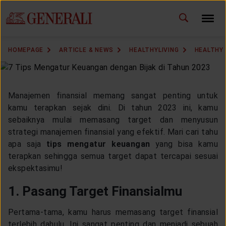
ID
EN
CHANGE LANGUAGE
HOMEPAGE
ARTICLE & NEWS
HEALTHYLIVING
HEALTHY
DOWNLOAD GEN ICLICK
CONTACT US
Manajemen finansial memang sangat penting untuk
kamu terapkan sejak dini. Di tahun 2023 ini, kamu
MARKETING OFFICE
sebaiknya mulai memasang target dan menyusun
strategi manajemen finansial yang efektif. Mari cari tahu
apa saja
tips mengatur keuangan
yang bisa kamu
INSURANCE DICTIONARY
terapkan sehingga semua target dapat tercapai sesuai
ekspektasimu!
1. Pasang Target Finansialmu
OUR SOLUTION
Pertama-tama, kamu harus memasang target finansial
terlebih dahulu. Ini sangat penting dan menjadi sebuah