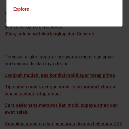
Explore
Kecelakaan di jalan raya bisa terjadi kapan saja, oleh
karena itu, siapkan jaring pengamanan untuk kita sendiri
dan keluarga tercinta lewat
iPlan, solusi proteksi lengkap dari Generali
.
Temukan artikel seputar perawatan mobil dan aman
berkendara di jalan raya di sini:
Langkah mudah jaga kondisi mobil agar tetap prima
Tips aman mudik dengan mobil: silaturahmi Lebaran
lancar, semua tetap aman!
Cara sederhana merawat ban mobil supaya aman dan
awet selalu
Amankan mobilmu dari pencurian dengan beberapa GPS