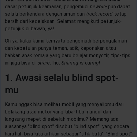
CUSTOMER SERVICE
dasar petunjuk keamanan, pengemudi
newbie
-pun dapat
selalu berkendara dengan aman dan
track record
tetap
bersih dari kecelakaan. Selamat mengikuti petunjuk-
ARTICLE & NEWS
petunjuk di bawah, ya!
Oh ya, kalau kamu ternyata pengemudi berpengalaman
ABOUT GENERALI
dan kebetulan punya teman, adik, keponakan atau
bahkan anak remaja yang baru belajar menyetir, tips-tips
ini juga bisa di-
share
, lho.
Sharing is caring!
EVENTS
1. Awasi selalu blind spot-
mu
KEAGENAN
Kamu nggak bisa melihat mobil yang menyalipmu dari
belakang atau motor yang tiba-tiba muncul dan
langsung mepet di sebelah mobilmu? Memang ada
alasannya "blind spot" disebut "blind spot", yang secara
harafiah bisa kita artikan sebagai "titik buta". "Blind spot"