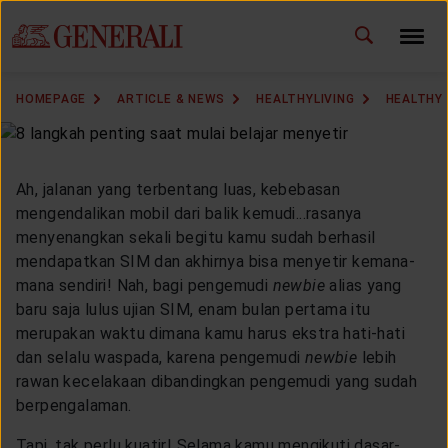
ID
EN
CHANGE LANGUAGE
HOMEPAGE
ARTICLE & NEWS
HEALTHYLIVING
HEALTHY 
DOWNLOAD GEN ICLICK
CONTACT US
Ah, jalanan yang terbentang luas, kebebasan
mengendalikan mobil dari balik kemudi...rasanya
MARKETING OFFICE
menyenangkan sekali begitu kamu sudah berhasil
mendapatkan SIM dan akhirnya bisa menyetir kemana-
mana sendiri! Nah, bagi pengemudi
newbie
alias yang
INSURANCE DICTIONARY
baru saja lulus ujian SIM, enam bulan pertama itu
merupakan waktu dimana kamu harus ekstra hati-hati
dan selalu waspada, karena pengemudi
newbie
lebih
rawan kecelakaan dibandingkan pengemudi yang sudah
OUR SOLUTION
berpengalaman.
Tapi, tak perlu kuatir! Selama kamu mengikuti dasar-