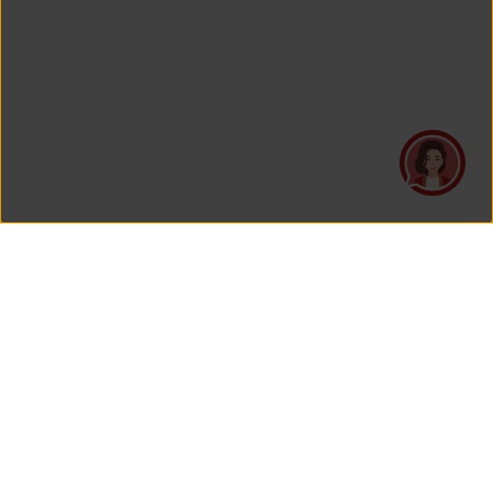
PT Asuransi Jiwa Generali Indonesia
is a licensed insurance company regulated by the Financial
Services Authority
HEAD OFFICE
Generali Tower Lantai 7