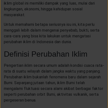
CUSTOMER SERVICE
iklim global ini memiliki dampak yang luas, mulai dari
lingkungan, ekonomi, hingga kehidupan sosial
masyarakat.
ARTICLE & NEWS
Untuk memahami betapa seriusnya isu ini, kita perlu
menggali lebih dalam mengenai penyebab, bukti, serta
ABOUT GENERALI
cara-cara yang bisa kita lakukan untuk mengatasi
perubahan iklim di Indonesia dan dunia.
Definisi Perubahan Iklim
EVENTS
Pengertian iklim secara umum adalah kondisi cuaca rata-
KEAGENAN
rata di suatu wilayah dalam jangka waktu yang panjang.
Perubahan iklim bukanlah fenomena baru dalam sejarah
Bumi. Sepanjang jutaan tahun, iklim Bumi telah
mengalami fluktuasi secara alami akibat berbagai faktor
seperti perubahan orbit Bumi, aktivitas vulkanik, serta
pergeseran benua.