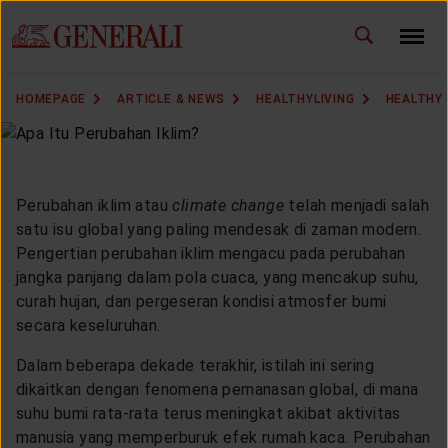
ID
EN
CHANGE LANGUAGE
HOMEPAGE
ARTICLE & NEWS
HEALTHYLIVING
HEALTHY 
DOWNLOAD GEN ICLICK
CONTACT US
Perubahan iklim atau
climate change
telah menjadi salah
satu isu global yang paling mendesak di zaman modern.
MARKETING OFFICE
Pengertian perubahan iklim mengacu pada perubahan
jangka panjang dalam pola cuaca, yang mencakup suhu,
INSURANCE DICTIONARY
curah hujan, dan pergeseran kondisi atmosfer bumi
secara keseluruhan.
Dalam beberapa dekade terakhir, istilah ini sering
dikaitkan dengan fenomena pemanasan global, di mana
OUR SOLUTION
suhu bumi rata-rata terus meningkat akibat aktivitas
manusia yang memperburuk efek rumah kaca. Perubahan