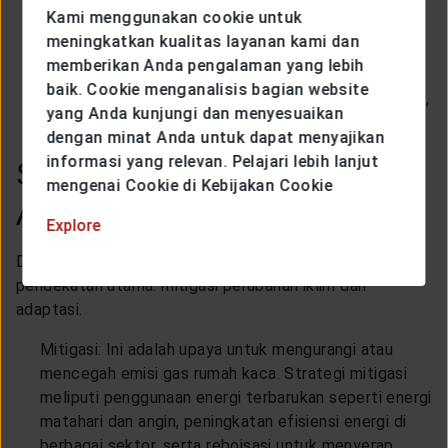
Banyak komunitas di wilayah pesisir menghadapi
Kami menggunakan cookie untuk
risiko perpindahan penduduk karena naiknya
meningkatkan kualitas layanan kami dan
permukaan laut, dan negara-negara berkembang
memberikan Anda pengalaman yang lebih
umumnya lebih rentan terhadap dampak ini.
baik. Cookie menganalisis bagian website
Perubahan iklim juga dapat memperburuk kemiskinan,
yang Anda kunjungi dan menyesuaikan
kelangkaan pangan, dan risiko kesehatan.
dengan minat Anda untuk dapat menyajikan
informasi yang relevan. Pelajari lebih lanjut
Strategi Mitigasi dan
mengenai Cookie di Kebijakan Cookie
Adaptasi
Explore
Dalam menghadapi perubahan iklim, diperlukan dua
pendekatan utama: mitigasi perubahan iklim dan
adaptasi.
Mitigasi: Ini adalah upaya untuk mengurangi atau
mencegah emisi gas rumah kaca. Strategi mitigasi
meliputi penggunaan energi terbarukan seperti energi
matahari dan angin, peningkatan efisiensi energi di
berbagai sektor, serta reboisasi untuk menyerap