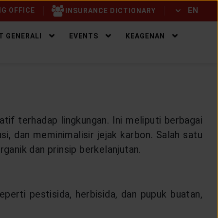
EN
G OFFICE
INSURANCE DICTIONARY
ID
EN
T GENERALI
EVENTS
KEAGENAN
f terhadap lingkungan. Ini meliputi berbagai
i, dan meminimalisir jejak karbon. Salah satu
anik dan prinsip berkelanjutan.
erti pestisida, herbisida, dan pupuk buatan,