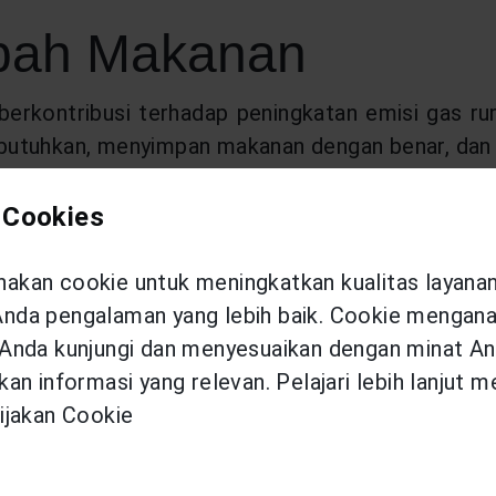
mbah Makanan
erkontribusi terhadap peningkatan emisi gas r
butuhkan, menyimpan makanan dengan benar, dan
i dan Air
 Cookies
i dan air juga penting dalam gaya hidup ramah 
kan cookie untuk meningkatkan kualitas layana
gkat elektronik saat tidak digunakan, dan me
da pengalaman yang lebih baik. Cookie menganal
Anda kunjungi dan menyesuaikan dengan minat An
an informasi yang relevan. Pelajari lebih lanjut 
roduk Ramah Lingku
ijakan Cookie
ri-hari yang ramah lingkungan. Ini meliputi prod