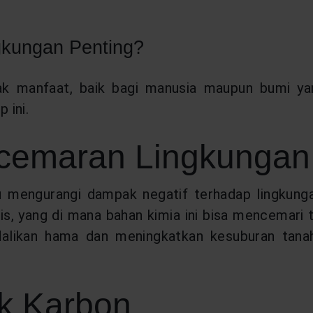
kungan Penting?
ak manfaat, baik bagi manusia maupun bumi yang
 ini.
ncemaran Lingkungan
mengurangi dampak negatif terhadap lingkungan
s, yang di mana bahan kimia ini bisa mencemari tan
likan hama dan meningkatkan kesuburan tanah,
ak Karbon