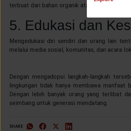
terbuat dari bahan organik atau daur ulang, d
5. Edukasi dan Ke
Mengedukasi diri sendiri dan orang lain te
melalui media sosial, komunitas, dan acara l
Dengan mengadopsi langkah-langkah tersebu
lingkungan tidak hanya membawa manfaat bagi
Dengan lebih banyak orang yang terlibat da
seimbang untuk generasi mendatang.
SHARE