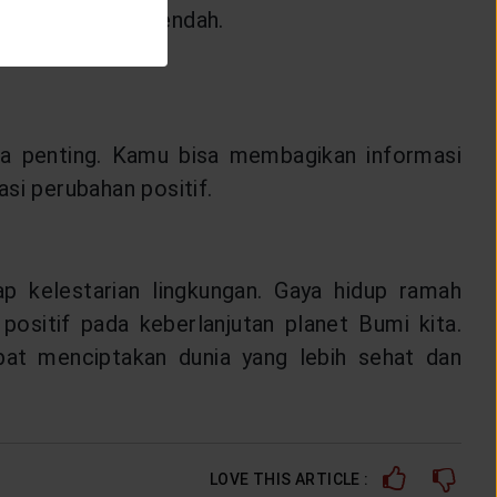
ngan yang lebih rendah.
uga penting. Kamu bisa membagikan informasi
si perubahan positif.
p kelestarian lingkungan. Gaya hidup ramah
positif pada keberlanjutan planet Bumi kita.
apat menciptakan dunia yang lebih sehat dan
LOVE THIS ARTICLE :