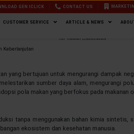
MARKETIN
NLOAD GEN ICLICK
CONTACT US
CUSTOMER SERVICE
ARTICLE & NEWS
ABOU
EALTHY LIFESTYLE
GAYA HIDUP RAMAH LINGKUNGAN
an yang bertujuan untuk mengurangi dampak negati
melestarikan sumber daya alam, mengurangi polus
adopsi pola makan yang berfokus pada makanan org
ksi tanpa menggunakan bahan kimia sintetis, sep
mbangan ekosistem dan kesehatan manusia.