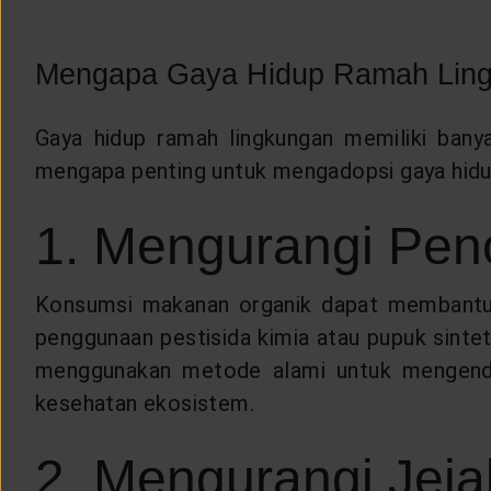
CUSTOMER SERVICE
Mengapa Gaya Hidup Ramah Ling
ARTICLE & NEWS
Gaya hidup ramah lingkungan memiliki bany
ABOUT GENERALI
mengapa penting untuk mengadopsi gaya hidup
1. Mengurangi Pe
EVENTS
Konsumsi makanan organik dapat membantu 
KEAGENAN
penggunaan pestisida kimia atau pupuk sinteti
menggunakan metode alami untuk mengenda
kesehatan ekosistem.
2. Mengurangi Jej