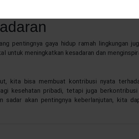
an barang-barang lain yang memiliki dampak lingku
sadaran
ntang pentingnya gaya hidup ramah lingkungan j
okal untuk meningkatkan kesadaran dan menginspira
t, kita bisa membuat kontribusi nyata terhada
 kesehatan pribadi, tetapi juga berkontribusi 
n sadar akan pentingnya keberlanjutan, kita d