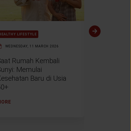
HEALTHY LIFESTYLE
HEALTHY LIFES
WEDNESDAY, 11 MARCH 2026
THURSDAY, 5
Saat Rumah Kembali
Awal yang 
Sunyi: Memulai
Menjalani 
Kesehatan Baru di Usia
Tua denga
50+
Tenang
MORE
MORE