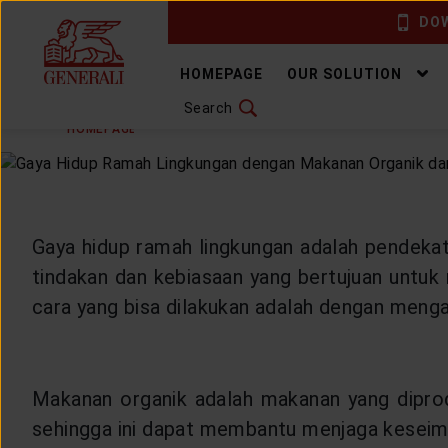
DOW
CHANGE LANGUAGE
HOMEPAGE
OUR SOLUTION
Search
MONDAY, 2 SEPTEMBER 2024
SHARE
DOWNLOAD GEN ICLICK
HOMEPAGE
ARTICLE & NEWS
HEALTHYLIVING
H
CONTACT US
MARKETING OFFICE
Gaya hidup ramah lingkungan adalah pendekat
tindakan dan kebiasaan yang bertujuan untuk 
INSURANCE DICTIONARY
cara yang bisa dilakukan adalah dengan meng
OUR SOLUTION
Makanan organik adalah makanan yang diprodu
sehingga ini dapat membantu menjaga kesei