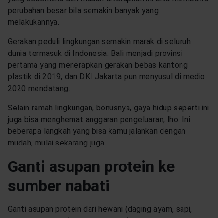
CUSTOMER SERVICE
perubahan besar bila semakin banyak yang
melakukannya.
ARTICLE & NEWS
Gerakan peduli lingkungan semakin marak di seluruh
dunia termasuk di Indonesia. Bali menjadi provinsi
pertama yang menerapkan gerakan bebas kantong
ABOUT GENERALI
plastik di 2019, dan DKI Jakarta pun menyusul di medio
2020 mendatang.
EVENTS
Selain ramah lingkungan, bonusnya, gaya hidup seperti ini
juga bisa menghemat anggaran pengeluaran, lho. Ini
beberapa langkah yang bisa kamu jalankan dengan
KEAGENAN
mudah, mulai sekarang juga.
Ganti asupan protein ke
sumber nabati
Ganti asupan protein dari hewani (daging ayam, sapi,