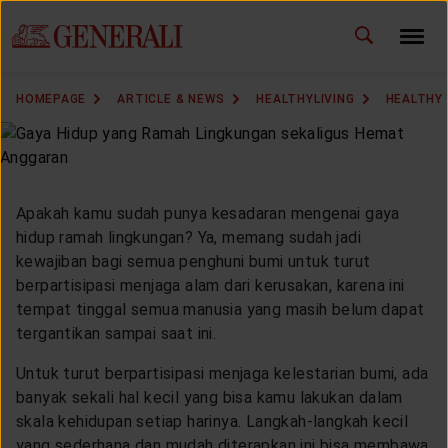
ID
EN
CHANGE LANGUAGE
HOMEPAGE
ARTICLE & NEWS
HEALTHYLIVING
HEALTHY 
DOWNLOAD GEN ICLICK
CONTACT US
Apakah kamu sudah punya kesadaran mengenai gaya
MARKETING OFFICE
hidup ramah lingkungan? Ya, memang sudah jadi
kewajiban bagi semua penghuni bumi untuk turut
berpartisipasi menjaga alam dari kerusakan, karena ini
INSURANCE DICTIONARY
tempat tinggal semua manusia yang masih belum dapat
tergantikan sampai saat ini.
Untuk turut berpartisipasi menjaga kelestarian bumi, ada
OUR SOLUTION
banyak sekali hal kecil yang bisa kamu lakukan dalam
skala kehidupan setiap harinya. Langkah-langkah kecil
yang sederhana dan mudah diterapkan ini bisa membawa