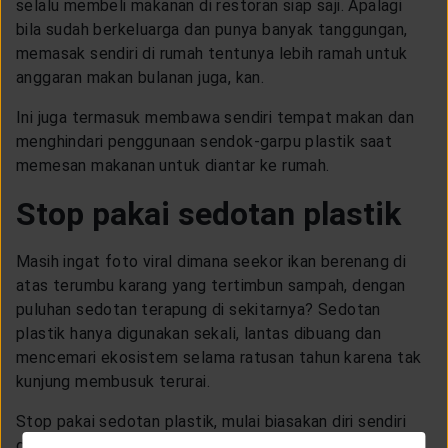
selalu membeli makanan di restoran siap saji. Apalagi
bila sudah berkeluarga dan punya banyak tanggungan,
memasak sendiri di rumah tentunya lebih ramah untuk
anggaran makan bulanan juga, kan.
Ini juga termasuk membawa sendiri tempat makan dan
menghindari penggunaan sendok-garpu plastik saat
memesan makanan untuk diantar ke rumah.
Stop pakai sedotan plastik
Masih ingat foto viral dimana seekor ikan berenang di
atas terumbu karang yang tertimbun sampah, dengan
puluhan sedotan terapung di sekitarnya? Sedotan
plastik hanya digunakan sekali, lantas dibuang dan
mencemari ekosistem selama ratusan tahun karena tak
kunjung membusuk terurai.
Stop pakai sedotan plastik, mulai biasakan diri sendiri
dan ajarkan anak untuk meneguk minuman langsung dari