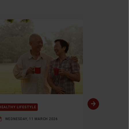
HEALTHY LIFESTYLE
HEALTHY LIFES
WEDNESDAY, 11 MARCH 2026
THURSDAY, 5