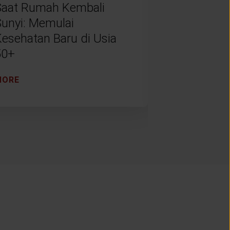
Saat Rumah Kembali
Awal yang 
Sunyi: Memulai
Menjalani 
Kesehatan Baru di Usia
Tua denga
50+
Tenang
MORE
MORE