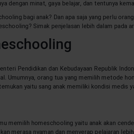
ya dengan minat, gaya belajar, dan tentunya kem
hooling bagi anak? Dan apa saja yang perlu orang
ooling? Simak penjelasan lebih dalam pada arti
meschooling
 Menteri Pendidikan dan Kebudayaan Republik In
egal. Umumnya, orang tua yang memilih metode ho
ditemukan yaitu sang anak memiliki kondisi medis
amu memilih homeschooling yaitu anak akan cende
 akan merasa nyaman dan menyerap pelajaran lebih 