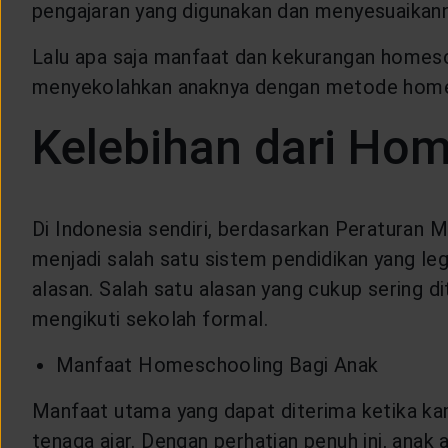
pengajaran yang digunakan dan menyesuaikann
CUSTOMER SERVICE
Lalu apa saja manfaat dan kekurangan homesc
ARTICLE & NEWS
menyekolahkan anaknya dengan metode homesch
Kelebihan dari Ho
ABOUT GENERALI
EVENTS
Di Indonesia sendiri, berdasarkan Peraturan
menjadi salah satu sistem pendidikan yang l
KEAGENAN
alasan. Salah satu alasan yang cukup sering 
mengikuti sekolah formal.
Manfaat Homeschooling Bagi Anak
Manfaat utama yang dapat diterima ketika k
tenaga ajar. Dengan perhatian penuh ini, anak