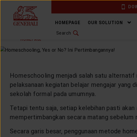
DOW
CHANGE LANGUAGE
HOMEPAGE
OUR SOLUTION
Search
TUESDAY, 12 JULY 2022
SHARE
DOWNLOAD GEN ICLICK
HOMEPAGE
ARTICLE & NEWS
HEALTHYLIVING
H
CONTACT US
MARKETING OFFICE
Homeschooling menjadi salah satu alternatif
pelaksanaan kegiatan belajar mengajar yang di
INSURANCE DICTIONARY
sekolah formal pada umumnya.
Tetapi tentu saja, setiap kelebihan pasti aka
mempertimbangkan secara matang sebelum m
OUR SOLUTION
Secara garis besar, penggunaan metode home