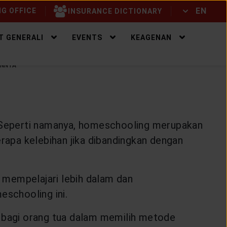
EN
G OFFICE
INSURANCE DICTIONARY
ID
EN
T GENERALI
EVENTS
KEAGENAN
ANNYA
i. Seperti namanya, homeschooling merupakan
erapa kelebihan jika dibandingkan dengan
k mempelajari lebih dalam dan
schooling ini.
 bagi orang tua dalam memilih metode