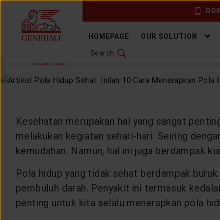
DOW
CHANGE LANGUAGE
HOMEPAGE
OUR SOLUTION
Search
TUESDAY, 31 MAY 2022
SHARE
DOWNLOAD GEN ICLICK
HOMEPAGE
ARTICLE & NEWS
HEALTHYLIVING
H
CONTACT US
MARKETING OFFICE
Kesehatan merupakan hal yang sangat penting
melakukan kegiatan sehari-hari. Seiring de
INSURANCE DICTIONARY
kemudahan. Namun, hal ini juga berdampak kur
Pola hidup yang tidak sehat berdampak buruk
pembuluh darah. Penyakit ini termasuk kedala
OUR SOLUTION
penting untuk kita selalu menerapkan pola hidu