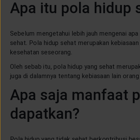
Apa itu pola hidup 
CUSTOMER SERVICE
ARTICLE & NEWS
Sebelum mengetahui lebih jauh mengenai apa 
sehat. Pola hidup sehat merupakan kebiasaa
ABOUT GENERALI
kesehatan seseorang.
Oleh sebab itu, pola hidup yang sehat merupa
EVENTS
juga di dalamnya tentang kebiasaan lain orang
KEAGENAN
Apa saja manfaat p
dapatkan?
Pola hidup yang tidak sehat berkontribusi bes