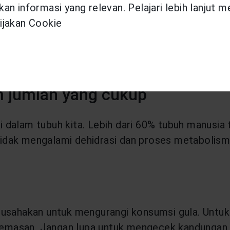
an informasi yang relevan. Pelajari lebih lanjut 
ng yang dibutuhkan oleh tubuh. Kedua zat ini me
ijakan Cookie
neral dapat kamu peroleh melalui makanan yang k
ang kamu peroleh kurang, kamu bisa mendapatkan
onsultasi terlebih dahulu kepada dokter.
 jumlah yang cukup
alam tubuh kita. Lebih dari 60% tubuh manusia terd
idak mengalami dehidrasi dan proses metabolisme
 usahakan untuk mengurangi konsumsi gula. Untuk
emasan. Jangan lupa untuk mengecek kandungan 