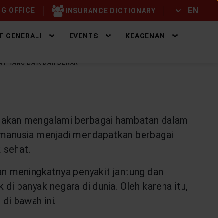
EN
G OFFICE
INSURANCE DICTIONARY
ID
EN
T GENERALI
EVENTS
KEAGENAN
AT YANG BAIK DAN BENAR
ta akan mengalami berbagai hambatan dalam
 manusia menjadi mendapatkan berbagai
 sehat.
an meningkatnya penyakit jantung dan
i banyak negara di dunia. Oleh karena itu,
di bawah ini.