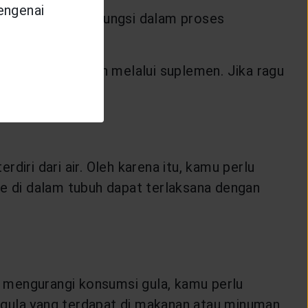
mengenai
miliki berbagai fungsi dalam proses
amu makan.
 asupan tambahan melalui suplemen. Jika ragu
iri dari air. Oleh karena itu, kamu perlu
 di dalam tubuh dapat terlaksana dengan
 mengurangi konsumsi gula, kamu perlu
gula yang terdapat di makanan atau minuman