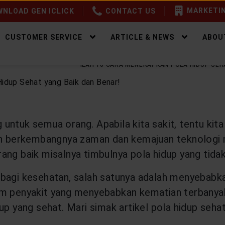
MARKETIN
NLOAD GEN ICLICK
CONTACT US
CUSTOMER SERVICE
ARTICLE & NEWS
ABOU
EALTHY LIFESTYLE
INILAH 10 CARA MENERAPKAN POLA HIDUP SEH
 untuk semua orang. Apabila kita sakit, tentu ki
ngan berkembangnya zaman dan kemajuan teknologi
ang baik misalnya timbulnya pola hidup yang tidak
 bagi kesehatan, salah satunya adalah menyebabk
m penyakit yang menyebabkan kematian terbanyak d
p yang sehat. Mari simak artikel pola hidup sehat 