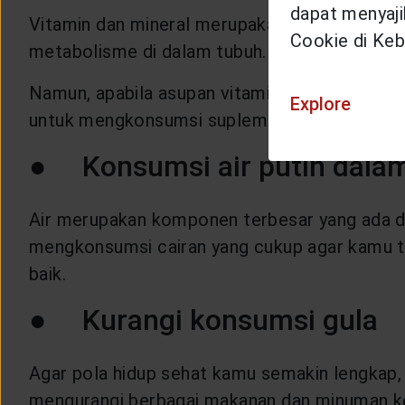
dapat menyajik
Vitamin dan mineral merupakan komponen penti
Cookie di Keb
metabolisme di dalam tubuh. Vitamin dan mi
Namun, apabila asupan vitamin dan mineral y
Explore
untuk mengkonsumsi suplemen, kamu bisa berk
● Konsumsi air putih dalam
Air merupakan komponen terbesar yang ada di d
mengkonsumsi cairan yang cukup agar kamu t
baik.
● Kurangi konsumsi gula
Agar pola hidup sehat kamu semakin lengkap,
mengurangi berbagai makanan dan minuman k