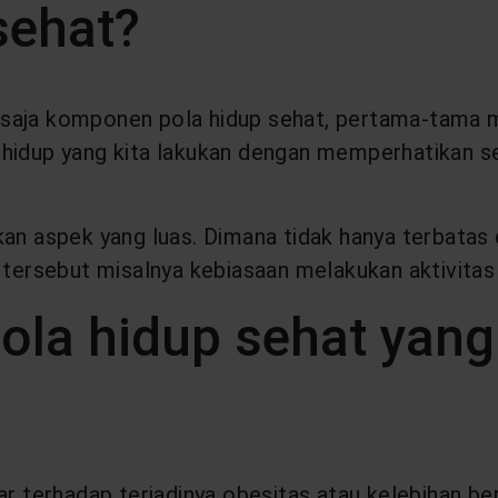
sehat?
saja komponen pola hidup sehat, pertama-tama mar
n hidup yang kita lakukan dengan memperhatikan 
kan aspek yang luas. Dimana tidak hanya terbata
 tersebut misalnya kebiasaan melakukan aktivitas f
ola hidup sehat yang 
ar terhadap terjadinya obesitas atau kelebihan b