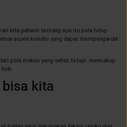
i kita pahami tentang apa itu pola hidup
semua aspek kondisi yang dapat mempengaruhi
s dari pola makan yang sehat tetapi mencakup
isik.
bisa kita
erat badan yang merupakan faktor resiko dari