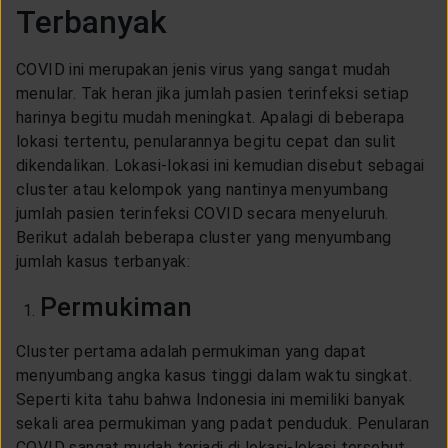
Terbanyak
CUSTOMER SERVICE
COVID ini merupakan jenis virus yang sangat mudah
ARTICLE & NEWS
menular. Tak heran jika jumlah pasien terinfeksi setiap
harinya begitu mudah meningkat. Apalagi di beberapa
lokasi tertentu, penularannya begitu cepat dan sulit
ABOUT GENERALI
dikendalikan. Lokasi-lokasi ini kemudian disebut sebagai
cluster atau kelompok yang nantinya menyumbang
jumlah pasien terinfeksi COVID secara menyeluruh.
EVENTS
Berikut adalah beberapa cluster yang menyumbang
jumlah kasus terbanyak:
KEAGENAN
Permukiman
Cluster pertama adalah permukiman yang dapat
menyumbang angka kasus tinggi dalam waktu singkat.
Seperti kita tahu bahwa Indonesia ini memiliki banyak
sekali area permukiman yang padat penduduk. Penularan
COVID sangat mudah terjadi di lokasi-lokasi tersebut.