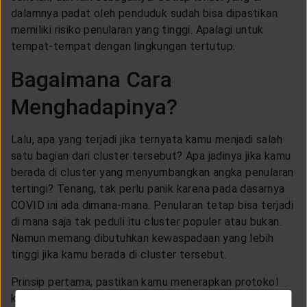
dalamnya padat oleh penduduk sudah bisa dipastikan
memiliki risiko penularan yang tinggi. Apalagi untuk
tempat-tempat dengan lingkungan tertutup.
Bagaimana Cara
Menghadapinya?
Lalu, apa yang terjadi jika ternyata kamu menjadi salah
satu bagian dari cluster tersebut? Apa jadinya jika kamu
berada di cluster yang menyumbangkan angka penularan
tertingi? Tenang, tak perlu panik karena pada dasarnya
COVID ini ada dimana-mana. Penularan tetap bisa terjadi
di mana saja tak peduli itu cluster populer atau bukan.
Namun memang dibutuhkan kewaspadaan yang lebih
tinggi jika kamu berada di cluster tersebut.
Prinsip pertama, pastikan kamu menerapkan protokol
kesehatan yang ketat selama beraktivitas. Kenakan