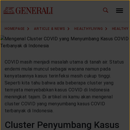
ID
EN
CHANGE LANGUAGE
HOMEPAGE
ARTICLE & NEWS
HEALTHYLIVING
HEALTHY 
DOWNLOAD GEN ICLICK
CONTACT US
COVID masih menjadi masalah utama di tanah air. Status
MARKETING OFFICE
endemi mulai muncul sebagai wacana namun pada
kenyataannya kasus terinfeksi masih cukup tinggi.
Seperti kita tahu bahwa ada beberapa cluster yang
INSURANCE DICTIONARY
ternyata menyebabkan kasus COVID di Indonesia
meningkat tajam. Di artikel ini kamu akan mengenal
cluster COVID yang menyumbang kasus COVID
terbanyak di Indonesia.
OUR SOLUTION
Cluster Penyumbang Kasus