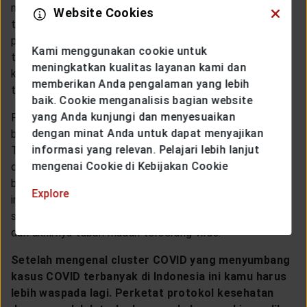
masker, cuci tangan rutin, dan jaga jarak. Kamu punya
Website Cookies
tanggung jawab untuk melindungi dirimu sendiri jadi
patuhilah protokol kesehatan dengan baik dan benar
Kami menggunakan cookie untuk
tanpa lengah. Selain itu, lakukanlah pemeriksaan
meningkatkan kualitas layanan kami dan
kesehatan secara berkala untuk mengetahui status
memberikan Anda pengalaman yang lebih
tubuhmu.
baik. Cookie menganalisis bagian website
yang Anda kunjungi dan menyesuaikan
Penting juga untuk menjaga kesehatan tubuh jika kamu
dengan minat Anda untuk dapat menyajikan
berada di cluster yang risiko penularannya tinggi.
informasi yang relevan. Pelajari lebih lanjut
Terapkan pola hidup sehat, konsumsi makanan bergizi,
mengenai Cookie di Kebijakan Cookie
dan jangan lupa untuk mengonsumsi vitamin. Ini semua
bisa memperkuat imunitas tubuh dan membuat risiko
Explore
infeksi virus berkurang. Selain itu jaga diri agar tidak
stres karena stres juga bisa membuat imunitas rendah
dan akhirnya tubuh mudah terserang virus.
Setelah mengenal cluster COVID yang menyumbang
kasus COVID terbanyak di Indonesia ini kamu harus
lebih waspada lagi. Perketat protokol kesehatan