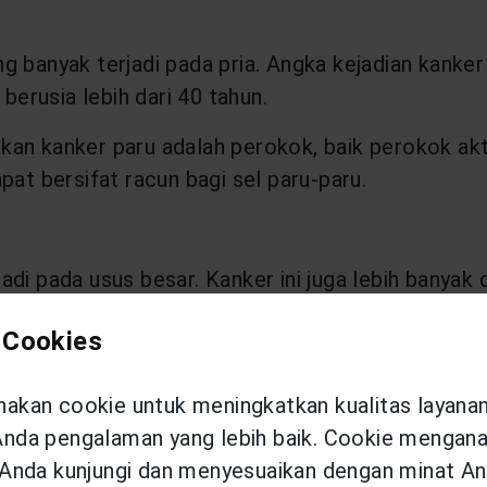
g banyak terjadi pada pria. Angka kejadian kanker
berusia lebih dari 40 tahun.
kan kanker paru adalah perokok, baik perokok ak
pat bersifat racun bagi sel paru-paru.
di pada usus besar. Kanker ini juga lebih banyak d
orektal yaitu lebih dari 34 ribu kasus.
 Cookies
a stadium awal kanker kolorektal. Namun, ketika 
anker.
kan cookie untuk meningkatkan kualitas layana
da pengalaman yang lebih baik. Cookie menganal
Anda kunjungi dan menyesuaikan dengan minat An