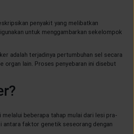
eskripsikan penyakit yang melibatkan
ng digunakan untuk menggambarkan sekelompok
nker adalah terjadinya pertumbuhan sel secara
 organ lain. Proses penyebaran ini disebut
er?
 melalui beberapa tahap mulai dari lesi pra-
si antara faktor genetik seseorang dengan