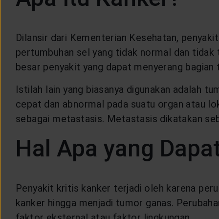
LAYANAN NASABAH
Dilansir dari Kementerian Kesehatan, penyaki
ARTIKEL DAN BERITA
pertumbuhan sel yang tidak normal dan tida
besar penyakit yang dapat menyerang bagian 
TENTANG GENERALI
Istilah lain yang biasanya digunakan adalah t
cepat dan abnormal pada suatu organ atau lok
ACARA
sebagai metastasis. Metastasis dikatakan se
KEAGENAN
Hal Apa yang Dapa
Penyakit kritis kanker terjadi oleh karena per
kanker hingga menjadi tumor ganas. Perubahan
faktor eksternal atau faktor lingkungan.