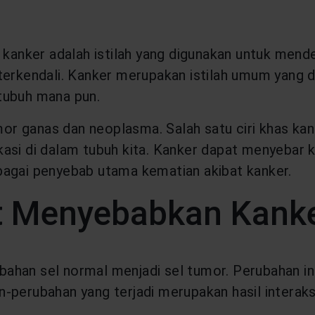
t kanker adalah istilah yang digunakan untuk mend
k terkendali. Kanker merupakan istilah umum ya
tubuh mana pun.
umor ganas dan neoplasma. Salah satu ciri khas ka
asi di dalam tubuh kita. Kanker dapat menyebar ke
bagai penyebab utama kematian akibat kanker.
t Menyebabkan Kank
ubahan sel normal menjadi sel tumor. Perubahan ini
-perubahan yang terjadi merupakan hasil interak