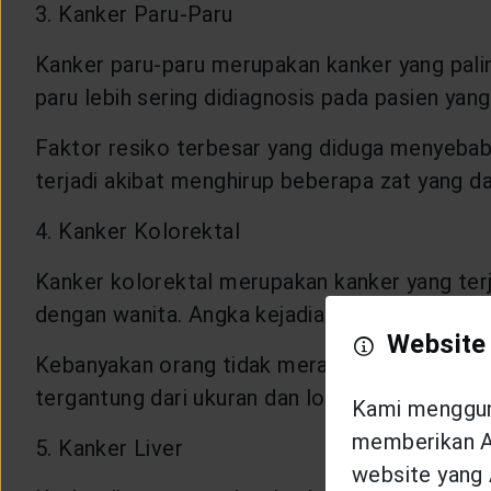
3. Kanker Paru-Paru
Kanker paru-paru merupakan kanker yang palin
paru lebih sering didiagnosis pada pasien yang 
Faktor resiko terbesar yang diduga menyebab
terjadi akibat menghirup beberapa zat yang da
4. Kanker Kolorektal
Kanker kolorektal merupakan kanker yang terja
dengan wanita. Angka kejadian kasus kanker kol
Website
Kebanyakan orang tidak merasakan gejala pad
tergantung dari ukuran dan lokasi terjadinya k
Kami mengguna
memberikan An
5. Kanker Liver
website yang 