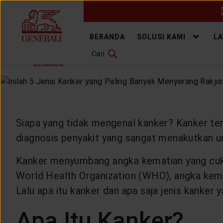
GANTI BAHASA
BERANDA
SOLUSI KAMI
L
Cari
SENIN, 11 JULI 2022
BAGIKAN
DOWNLOAD GEN ICLICK
BERANDA
ARTIKEL & BERITA
HEALTHYLIVING
H
HUBUNGI KAMI
KANTOR PEMASARAN
Siapa yang tidak mengenal kanker? Kanker ter
diagnosis penyakit yang sangat menakutkan u
TEMUKAN AGEN
Kanker menyumbang angka kematian yang cukup
World Health Organization (WHO), angka kema
Lalu apa itu kanker dan apa saja jenis kanker y
SOLUSI KAMI
Apa Itu Kanker?