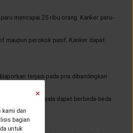
 paru mencapai 25 ribu orang. Kanker paru-
tif maupun perokok pasif. Kanker dapat
ilaporkan terjadi pada pria dibandingkan
gejala muncul, gejala dapat berbeda-beda
n kami dan
isis bagian
da untuk