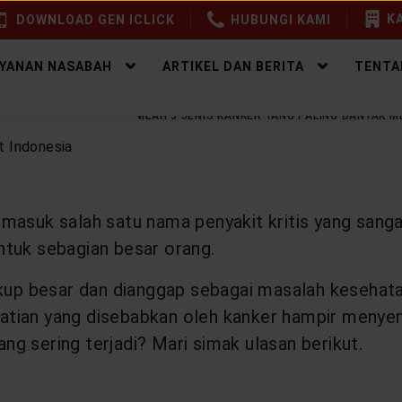
KA
DOWNLOAD GEN ICLICK
HUBUNGI KAMI
AYANAN NASABAH
ARTIKEL DAN BERITA
TENTA
EALTHY LIFESTYLE
INILAH 5 JENIS KANKER YANG PALING BANYAK 
masuk salah satu nama penyakit kritis yang sanga
ntuk sebagian besar orang.
 besar dan dianggap sebagai masalah kesehatan 
tian yang disebabkan oleh kanker hampir menyen
ang sering terjadi? Mari simak ulasan berikut.