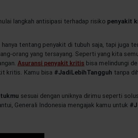
ulai langkah antisipasi terhadap risiko
penyakit k
n hanya tentang penyakit di tubuh saja, tapi juga 
orang-orang yang tersayang. Seperti yang kita sem
angan.
Asuransi penyakit kritis
bisa melindungi de
t kritis. Kamu bisa
#JadiLebihTangguh
tanpa dih
ntukmu
sesuai dengan uniknya dirimu seperti solus
antui, Generali Indonesia mengajak kamu untuk
#J