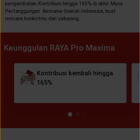
pengembalian Kontribusi hingga 165% di akhir Masa
Pertanggungan. Bersama Gnerali Indonesia, buat
rencana konkritmu dari sekarang.
Keunggulan RAYA Pro Maxima
Kontribusi kembali hingga
165%