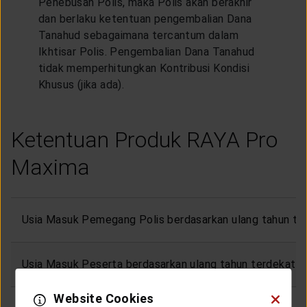
Penebusan Polis, maka Polis akan berakhir
dan berlaku ketentuan pengembalian Dana
Tanahud sebagaimana tercantum dalam
Ikhtisar Polis. Pengembalian Dana Tanahud
tidak memperhitungkan Kontribusi Kondisi
Khusus (jika ada).
Ketentuan Produk RAYA Pro
Maxima
Usia Masuk Pemegang Polis berdasarkan ulang tahun te
Usia Masuk Peserta berdasarkan ulang tahun terdekat
Website Cookies