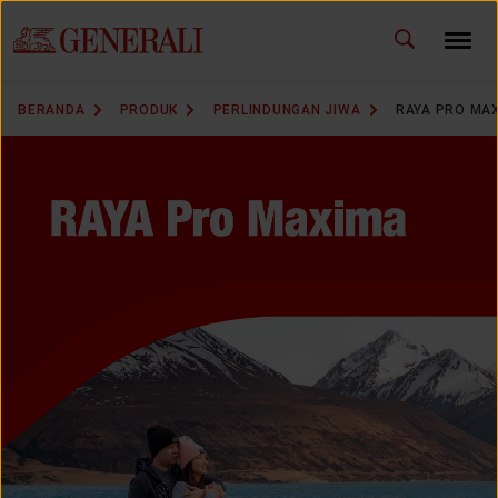
ID
EN
GANTI BAHASA
BERANDA
PRODUK
PERLINDUNGAN JIWA
RAYA PRO MA
DOWNLOAD GEN ICLICK
HUBUNGI KAMI
KANTOR PEMASARAN
TEMUKAN AGEN
SOLUSI KAMI