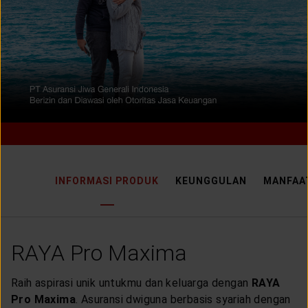
LAYANAN NASABAH
ARTIKEL DAN BERITA
TENTANG GENERALI
ACARA
INFORMASI PRODUK
KEUNGGULAN
MANFAAT
KEAGENAN
RAYA Pro Maxima
Raih aspirasi unik untukmu dan keluarga dengan
RAYA
Pro Maxima
. Asuransi dwiguna berbasis syariah dengan