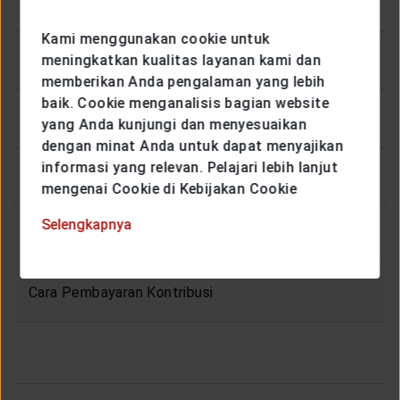
Kami menggunakan cookie untuk
meningkatkan kualitas layanan kami dan
Masa Asuransi
memberikan Anda pengalaman yang lebih
baik. Cookie menganalisis bagian website
Masa Pembayaran Kontribusi
yang Anda kunjungi dan menyesuaikan
dengan minat Anda untuk dapat menyajikan
informasi yang relevan. Pelajari lebih lanjut
Kontribusi Minimum
mengenai Cookie di Kebijakan Cookie
Selengkapnya
Mata Uang Polis
Cara Pembayaran Kontribusi