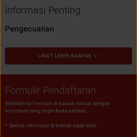
Informasi Penting
Pengecualian
LIHAT LEBIH BANYAK
Formulir Pendaftaran
Silahkan isi formulir di bawah sesuai dengan
informasi yang ingin Anda ketahui.
*
Semua informasi di bawah wajib diisi.