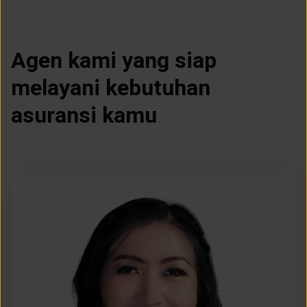
LAYANAN NASABAH
Agen kami yang siap
ARTIKEL DAN BERITA
melayani kebutuhan
TENTANG GENERALI
asuransi kamu
ACARA
KEAGENAN