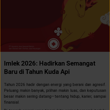
LAYANAN NASABAH
ARTIKEL DAN BERITA
TENTANG GENERALI
ACARA
Imlek 2026: Hadirkan Semangat
KEAGENAN
Baru di Tahun Kuda Api
Tahun 2026 hadir dengan energi yang berani dan agresif.
Peluang makin banyak, pilihan makin luas, dan keputusan
besar makin sering datang—tentang hidup, karier, sampai
finansial.