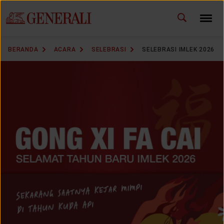
ID
EN
GANTI BAHASA
BERANDA
ACARA
SELEBRASI
SELEBRASI IMLEK 2026
DOWNLOAD GEN ICLICK
HUBUNGI KAMI
KANTOR PEMASARAN
TEMUKAN AGEN
SOLUSI KAMI