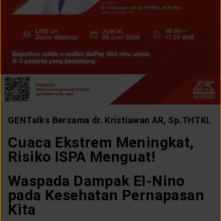
LAYANAN NASABAH
ARTIKEL DAN BERITA
TENTANG GENERALI
ACARA
GENTalks Bersama dr. Kristiawan AR, Sp.THTKL
Cuaca Ekstrem Meningkat,
KEAGENAN
Risiko ISPA Menguat!
Waspada Dampak El-Nino
pada Kesehatan Pernapasan
Kita