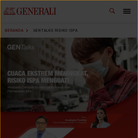
ID
EN
GANTI BAHASA
BERANDA
GENTALKS RISIKO ISPA
DOWNLOAD GEN ICLICK
HUBUNGI KAMI
KANTOR PEMASARAN
TEMUKAN AGEN
SOLUSI KAMI