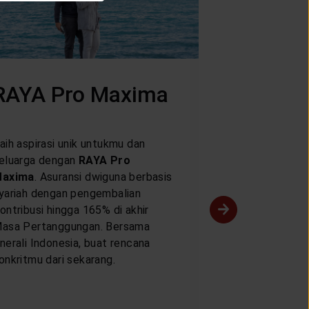
RAYA Pro Maxima
RIZQIA
aih aspirasi unik untukmu dan
RIZQIA
adalah 
eluarga dengan
RAYA Pro
berbasis syari
axima
. Asuransi dwiguna berbasis
pembayaran Kon
yariah dengan pengembalian
berkala yang d
ontribusi hingga 165% di akhir
memberikan per
asa Pertanggungan. Bersama
bagi Anda dan 
nerali Indonesia, buat rencana
dilengkapi den
onkritmu dari sekarang.
pengembalian K
mencapai akhir
membantu And