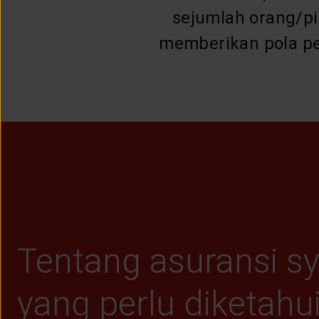
sejumlah orang/pi
memberikan pola pe
Tentang asuransi sy
yang perlu diketahu