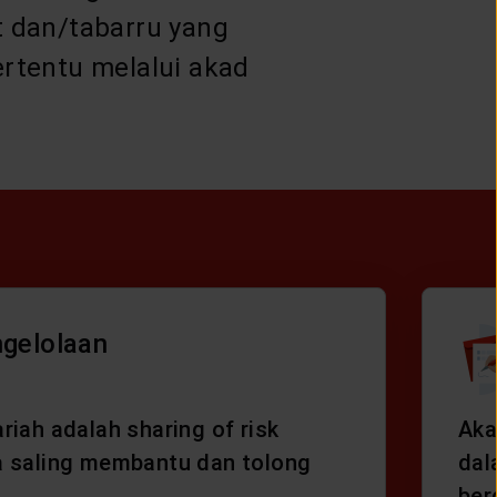
t dan/tabarru yang
rtentu melalui akad
.
gelolaan
riah adalah sharing of risk
Aka
a saling membantu dan tolong
dal
ber