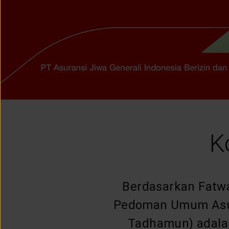
LAYANAN NASABAH
ARTIKEL DAN BERITA
TENTANG GENERALI
ACARA
K
KEAGENAN
Berdasarkan Fatw
Pedoman Umum Asuran
Tadhamun) adalah