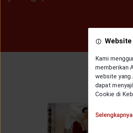
Website
Kami mengguna
memberikan An
Pilih
website yang 
dapat menyajik
Cookie di Keb
Selengkapnya