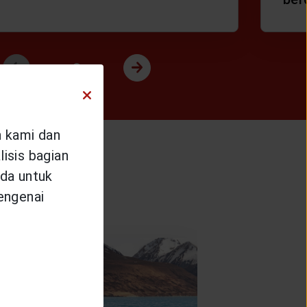
n kami dan
isis bagian
ntukmu
da untuk
mengenai