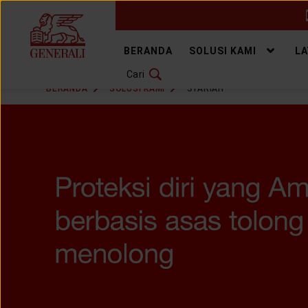
GANTI BAHASA
BERANDA
SOLUSI KAMI
L
Cari
DOWNLOAD GEN ICLICK
BERANDA
SOLUSI KAMI
SYARIAH
HUBUNGI KAMI
KANTOR PEMASARAN
TEMUKAN AGEN
SOLUSI KAMI