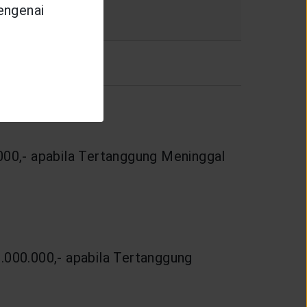
mengenai
80%
100%
0,- apabila Tertanggung Meninggal
00.000,- apabila Tertanggung