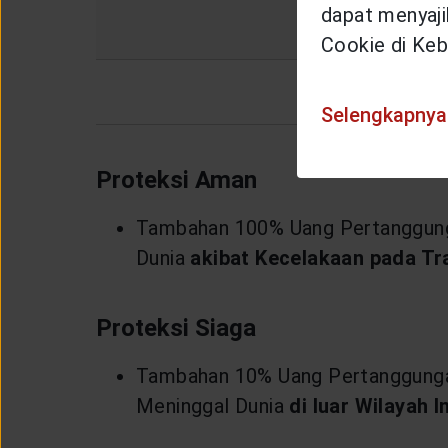
dapat menyajik
3 tahun s/d < 4 tah
Cookie di Keb
4 tahun atau lebi
Selengkapnya
Proteksi Aman
Tambahan 100% Uang Pertanggung
Dunia
akibat Kecelakaan pada T
Proteksi Siaga
Tambahan 10% Uang Pertanggunga
Meninggal Dunia
di luar Wilayah I