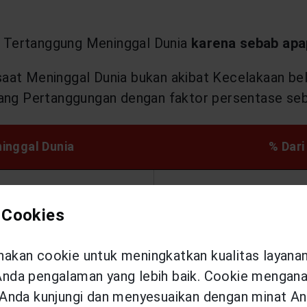
 Tertanggung Meninggal Dunia
karena sebab apa
saat Meninggal Dunia bukan akibat Kecelakaan b
g Pertanggungan dengan faktor persentase seba
inggal Dunia
% Dar
 Cookies
un
kan cookie untuk meningkatkan kualitas layana
da pengalaman yang lebih baik. Cookie menganal
un
Anda kunjungi dan menyesuaikan dengan minat An