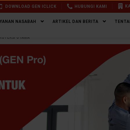
KA
DOWNLOAD GEN ICLICK
HUBUNGI KAMI
AYANAN NASABAH
ARTIKEL DAN BERITA
TENTA
ROTEKSI UTAMA