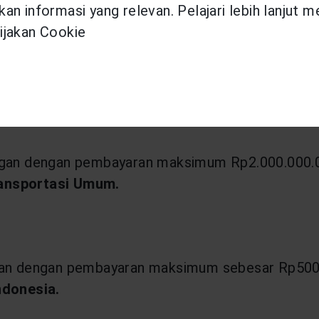
an informasi yang relevan. Pelajari lebih lanjut 
un
ijakan Cookie
h
an dengan pembayaran maksimum Rp2.000.000.00
ransportasi Umum.
n dengan pembayaran maksimum sebesar Rp500.0
ndonesia.