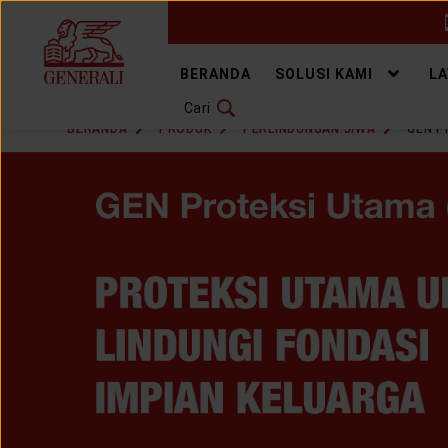
GANTI BAHASA
BERANDA
SOLUSI KAMI
L
Cari
DOWNLOAD GEN ICLICK
BERANDA
PRODUK
PERLINDUNGAN JIWA
GEN P
HUBUNGI KAMI
KANTOR PEMASARAN
TEMUKAN AGEN
SOLUSI KAMI