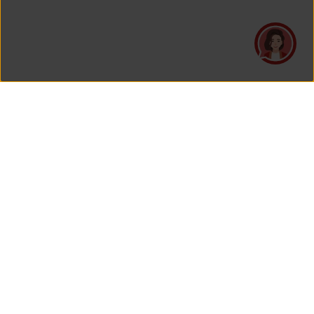
PT Asuransi Jiwa Generali Indonesia
merupakan perusahaan asuransi yang Berizin dan Diawasi
oleh Otoritas Jasa Keuangan.
KANTOR PUSAT
PT Asuransi Jiwa Generali Indonesia
Generali Tower Lantai 7
Gran Rubina Business Park
Kawasan Rasuna Epicentrum
Jl. HR. Rasuna Said Kavling C-22
Jakarta 12940, Indonesia