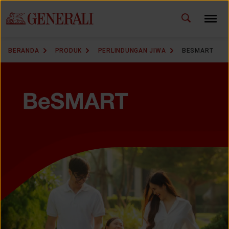
ID
EN
GANTI BAHASA
BERANDA
PRODUK
PERLINDUNGAN JIWA
BESMART
DOWNLOAD GEN ICLICK
HUBUNGI KAMI
KANTOR PEMASARAN
TEMUKAN AGEN
SOLUSI KAMI