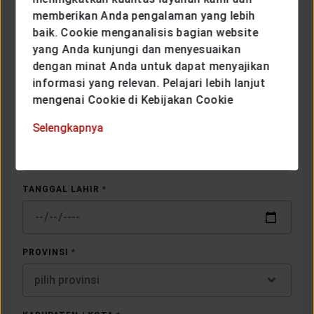
JENIS KELAMIN
*
memberikan Anda pengalaman yang lebih
Pilih jenis kelamin
baik. Cookie menganalisis bagian website
yang Anda kunjungi dan menyesuaikan
EMAIL
*
dengan minat Anda untuk dapat menyajikan
informasi yang relevan. Pelajari lebih lanjut
mengenai Cookie di Kebijakan Cookie
Selengkapnya
NOMOR TELEPON
*
TANGGAL LAHIR
*
PROVINSI
*
pilih provinsi