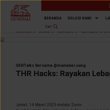
GANTI BAHASA
BERANDA
SOLUSI KAMI
L
Cari
DOWNLOAD GEN ICLICK
BERANDA
ACARA
GENTALKS
GENTALKS TIPS 
HUBUNGI KAMI
KANTOR PEMASARAN
GENTalks Bersama @mamaber.uang
TEMUKAN AGEN
THR Hacks: Rayakan Leba
SOLUSI KAMI
Jumat, 14 Maret 2025 melalui Zoom