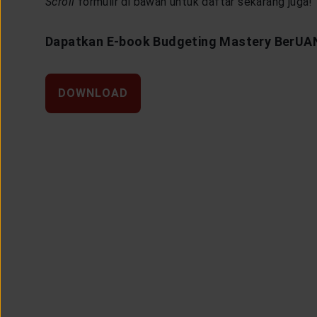
Scroll
formulir di bawah untuk daftar sekarang juga!
LAYANAN NASABAH
Dapatkan E-book Budgeting Mastery BerUAN
ARTIKEL DAN BERITA
DOWNLOAD
TENTANG GENERALI
ACARA
KEAGENAN