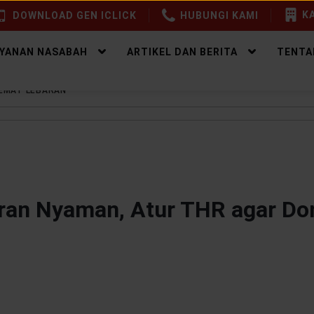
KA
DOWNLOAD GEN ICLICK
HUBUNGI KAMI
AYANAN NASABAH
ARTIKEL DAN BERITA
TENTA
HEMAT LEBARAN
ran Nyaman, Atur THR agar D