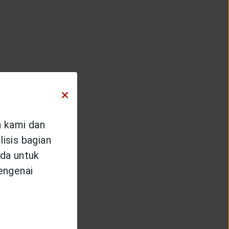
n kami dan
isis bagian
da untuk
mengenai