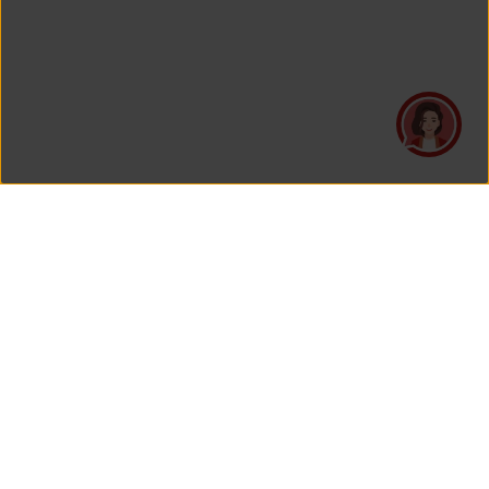
PT Asuransi Jiwa Generali Indonesia
merupakan perusahaan asuransi yang Berizin dan Diawasi
oleh Otoritas Jasa Keuangan.
KANTOR PUSAT
PT Asuransi Jiwa Generali Indonesia
Generali Tower Lantai 7
Gran Rubina Business Park