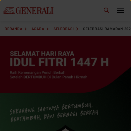
ID
EN
GANTI BAHASA
BERANDA
ACARA
SELEBRASI
SELEBRASI RAMADAN 202
DOWNLOAD GEN ICLICK
HUBUNGI KAMI
KANTOR PEMASARAN
TEMUKAN AGEN
SOLUSI KAMI