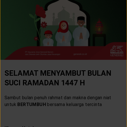
LAYANAN NASABAH
ARTIKEL DAN BERITA
TENTANG GENERALI
ACARA
SELAMAT MENYAMBUT BULAN
KEAGENAN
SUCI RAMADAN 1447 H
Sambut bulan penuh rahmat dan makna dengan niat
untuk
BERTUMBUH
bersama keluarga tercinta