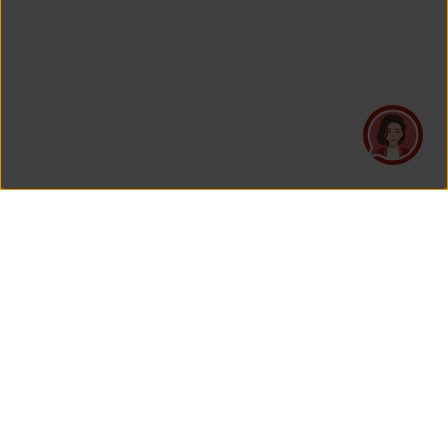
PT Asuransi Jiwa Generali Indonesia
merupakan perusahaan asuransi yang Berizin dan Diawasi
oleh Otoritas Jasa Keuangan.
KANTOR PUSAT
PT Asuransi Jiwa Generali Indonesia
Generali Tower Lantai 7