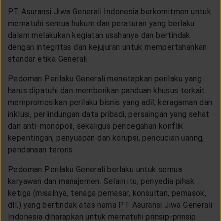
LAYANAN NASABAH
PT Asuransi Jiwa Generali Indonesia berkomitmen untuk
mematuhi semua hukum dan peraturan yang berlaku
dalam melakukan kegiatan usahanya dan bertindak
ARTIKEL DAN BERITA
dengan integritas dan kejujuran untuk mempertahankan
standar etika Generali.
TENTANG GENERALI
Pedoman Perilaku Generali menetapkan perilaku yang
harus dipatuhi dan memberikan panduan khusus terkait
mempromosikan perilaku bisnis yang adil, keragaman dan
ACARA
inklusi, perlindungan data pribadi, persaingan yang sehat
dan anti-monopoli, sekaligus pencegahan konflik
kepentingan, penyuapan dan korupsi, pencucian uanng,
KEAGENAN
pendanaan teroris.
Pedoman Perilaku Generali berlaku untuk semua
karyawan dan manajemen. Selain itu, penyedia pihak
ketiga (misalnya, tenaga pemasar, konsultan, pemasok,
dll.) yang bertindak atas nama PT Asuransi Jiwa Generali
Indonesia diharapkan untuk mematuhi prinsip-prinsip