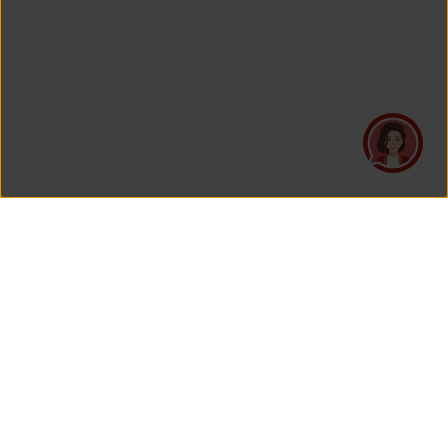
PT Asuransi Jiwa Generali Indonesia
merupakan perusahaan asuransi yang Berizin dan Diawasi
oleh Otoritas Jasa Keuangan.
KANTOR PUSAT
PT Asuransi Jiwa Generali Indonesia
Generali Tower Lantai 7