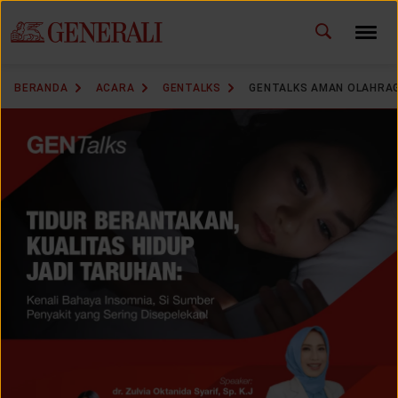
ID
EN
GANTI BAHASA
BERANDA
ACARA
GENTALKS
GENTALKS AMAN OLAHRA
DOWNLOAD GEN ICLICK
HUBUNGI KAMI
KANTOR PEMASARAN
TEMUKAN AGEN
SOLUSI KAMI