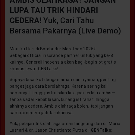
AMBIS OLAHRAGA? JANGAN
LUPA TAU TRIK HINDARI
CEDERA
!
Yuk, Cari Tahu
Bersama Pakarnya (Live Demo)
Mau ikut lari di Borobudur Marathon 2025?
Sebagai official insurance partner untuk yang ke-8
kalinya, Generali Indoensia akan bagi-bagi slot gratis
khusus lewat GENTalks!
Supaya bisa ikut dengan aman dan nyaman, penting
banget jaga cara berolahraga. Karena sering kali
semangat tinggi justru bikin kita jadi terlalu ambis—
tanpa sadar kebablasan, kurang istirahat, hingga
akhirnya cedera. Ambis olahraga boleh, tapi jangan
sampai cedera jadi taruhannya.
Yuk, pelajari trik olahraga aman langsung dari dr. Maria
Lestari & dr. Jason Christianto Putra di:
GENTalks: