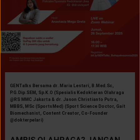
LAYANAN NASABAH
ARTIKEL DAN BERITA
TENTANG GENERALI
ACARA
GENTalks Bersama dr. Maria Lestari, B.Med.Sc,
KEAGENAN
P.G.Dip.SEM, Sp.K.O (Spesialis Kedokteran Olahraga
@RS MMC Jakarta & dr. Jason Christianto Putra,
MBBS, MSc (SportsMed) (Sport Science Doctor, Gait
Biomechanist, Content Creator, Co-Founder
@dokterpelari)