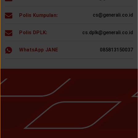
cs@generali.co.id
Polis Kumpulan:
cs.dplk@generali.co.id
Polis DPLK:
WhatsApp JANE
085813150037