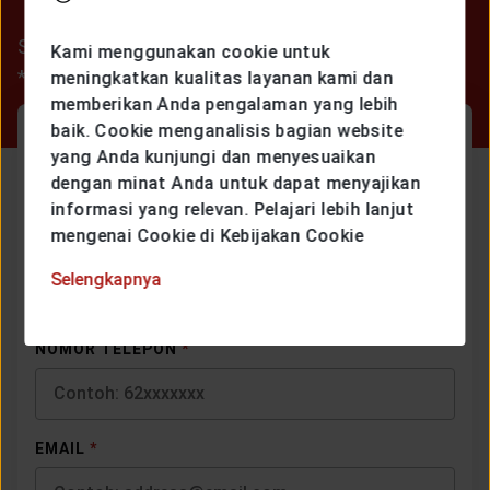
Silakan lengkapi informasi di bawah ini
Kami menggunakan cookie untuk
*) Semua informasi wajib diisi
meningkatkan kualitas layanan kami dan
memberikan Anda pengalaman yang lebih
baik. Cookie menganalisis bagian website
PILIH JENIS LAYANAN
*
yang Anda kunjungi dan menyesuaikan
dengan minat Anda untuk dapat menyajikan
Belum Jadi Nasabah
informasi yang relevan. Pelajari lebih lanjut
mengenai Cookie di Kebijakan Cookie
NAMA LENGKAP
*
Selengkapnya
NOMOR TELEPON
*
EMAIL
*