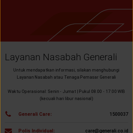
LAYANAN NASABAH
ARTIKEL DAN BERITA
TENTANG GENERALI
Layanan Nasabah Generali
ACARA
Untuk mendapatkan informasi, silakan menghubungi
Layanan Nasabah atau Tenaga Pemasar Generali
KEAGENAN
Waktu Operasional: Senin - Jumat | Pukul 08.00 - 17.00 WIB
(kecuali hari libur nasional)
1500037
Generali Care:
care@generali.co.id
Polis Individual: