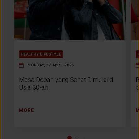
HEALTHY LIFESTYLE
MONDAY, 27 APRIL 2026
Masa Depan yang Sehat Dimulai di
R
Usia 30-an
d
MORE