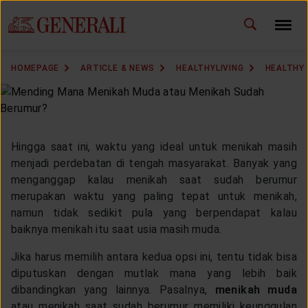
ID
EN
CHANGE LANGUAGE
HOMEPAGE
ARTICLE & NEWS
HEALTHYLIVING
HEALTHY 
DOWNLOAD GEN ICLICK
CONTACT US
Hingga saat ini, waktu yang ideal untuk menikah masih
MARKETING OFFICE
menjadi perdebatan di tengah masyarakat. Banyak yang
menganggap kalau menikah saat sudah berumur
merupakan waktu yang paling tepat untuk menikah,
INSURANCE DICTIONARY
namun tidak sedikit pula yang berpendapat kalau
baiknya menikah itu saat usia masih muda.
Jika harus memilih antara kedua opsi ini, tentu tidak bisa
OUR SOLUTION
diputuskan dengan mutlak mana yang lebih baik
dibandingkan yang lainnya. Pasalnya,
menikah muda
atau menikah saat sudah berumur memiliki keunggulan