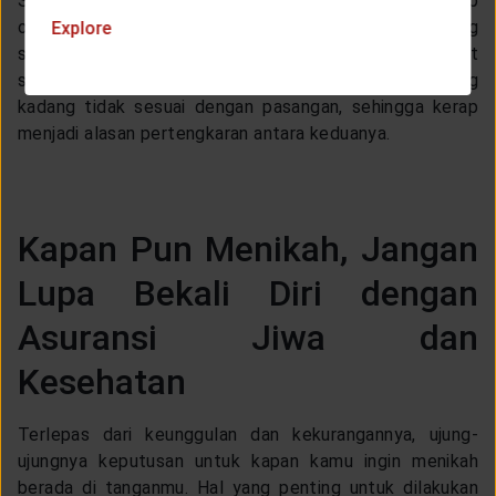
Saat sudah mencapai umur yang matang, maka setiap
orang sudah memiliki rutinitas atau kebiasaan yang
Explore
sifatnya sulit untuk diubah, apalagi jika mengingat
selama ini dia hidup sendirian. Nah, kebiasaan inilah yang
kadang tidak sesuai dengan pasangan, sehingga kerap
menjadi alasan pertengkaran antara keduanya.
Kapan Pun Menikah, Jangan
Lupa Bekali Diri dengan
Asuransi Jiwa dan
Kesehatan
Terlepas dari keunggulan dan kekurangannya, ujung-
ujungnya keputusan untuk kapan kamu ingin menikah
berada di tanganmu. Hal yang penting untuk dilakukan