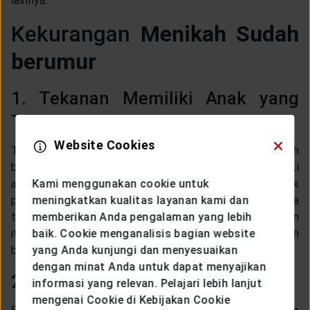
lainnya.
Kekurangan
Menikah Sudah
berumur
1. Tekanan Memiliki Anak yang
Tinggi
Website Cookies
Tak bisa dipungkiri kalau kekurangan menikah saat sudah
berumur adalah tingginya tekanan untuk segera memiliki
Kami menggunakan cookie untuk
anak. Tekanan ini terutama dihadapi oleh pihak
meningkatkan kualitas layanan kami dan
perempuan, disebabkan karena bertambahnya usia, maka
memberikan Anda pengalaman yang lebih
tingkat kesuburannya juga akan makin berkurang. Selain
baik. Cookie menganalisis bagian website
itu, hamil di usia yang sudah berumur juga terbilang lebih
yang Anda kunjungi dan menyesuaikan
berisiko.
dengan minat Anda untuk dapat menyajikan
2. Kebiasaan yang Sulit Diubah
informasi yang relevan. Pelajari lebih lanjut
mengenai Cookie di Kebijakan Cookie