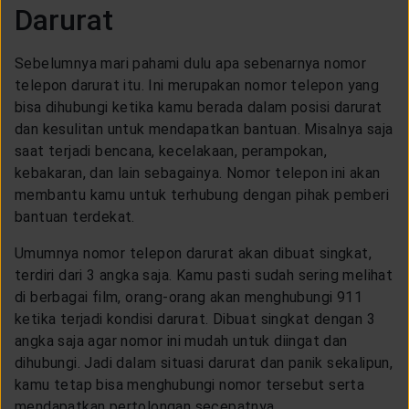
Darurat
CUSTOMER SERVICE
Sebelumnya mari pahami dulu apa sebenarnya nomor
ARTICLE & NEWS
telepon darurat itu. Ini merupakan nomor telepon yang
bisa dihubungi ketika kamu berada dalam posisi darurat
dan kesulitan untuk mendapatkan bantuan. Misalnya saja
ABOUT GENERALI
saat terjadi bencana, kecelakaan, perampokan,
kebakaran, dan lain sebagainya. Nomor telepon ini akan
membantu kamu untuk terhubung dengan pihak pemberi
EVENTS
bantuan terdekat.
Umumnya nomor telepon darurat akan dibuat singkat,
KEAGENAN
terdiri dari 3 angka saja. Kamu pasti sudah sering melihat
di berbagai film, orang-orang akan menghubungi 911
ketika terjadi kondisi darurat. Dibuat singkat dengan 3
angka saja agar nomor ini mudah untuk diingat dan
dihubungi. Jadi dalam situasi darurat dan panik sekalipun,
kamu tetap bisa menghubungi nomor tersebut serta
mendapatkan pertolongan secepatnya.