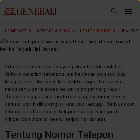
ID
EN
CHANGE LANGUAGE
HOMEPAGE
ARTICLE & NEWS
HEALTHYLIVING
HEALTHY 
DOWNLOAD GEN ICLICK
CONTACT US
Kita tak pernah tahu apa yang akan terjadi esok hari.
MARKETING OFFICE
Bahkan kejadian beberapa jam ke depan saja tak bisa
kita prediksi. Jika sewaktu-waktu terjadi hal darurat,
maka kamu perlu akses ke pertolongan yang tepat.
INSURANCE DICTIONARY
Itulah mengapa kamu perlu menyimpan nomor-nomor
darurat untuk dihubungi di saat tak terduga. Berikut akan
diberikan daftar nomor telepon darurat yang perlu
diingat dan dicatat ketika terjadi hal darurat.
OUR SOLUTION
Tentang Nomor Telepon