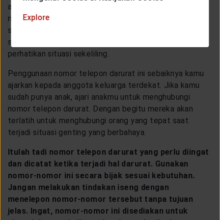
aman terkendali. Jangan sampai terlena sehingga
Explore
membuat kamu malah berada dalam bahaya. Apalagi jika
situasinya kamu berhadapan dengan orang jahat yang
sedang memburumu. Pastikan untuk tetap fokus dan
perhatikan situasi sekeliling.
Penggunaan nomor telepon darurat ini sebaiknya kamu
ajarkan kepada anggota keluarga terdekat. Jika kamu
sudah punya anak, ajari anakmu untuk menghubungi
nomor telepon darurat. Dengan begitu mereka akan
terlatih untuk menghubungi orang yang tepat saat
terjadi situasi genting yang berbahaya.
Itulah tadi nomor telepon darurat yang perlu diingat
dan dicatat ketika terjadi hal darurat. Gunakan
nomor-nomor ini secara bijak sesuai kebutuhan.
Jangan melakukan tindakan iseng dengan
menelepon nomor-nomor tersebut tanpa tujuan
jelas. Ingat, nomor-nomor ini disediakan untuk