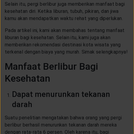
CUSTOMER SERVICE
Selain itu, pergi berlibur juga memberikan manfaat bagi
kesehatan diri. Ketika liburan, tubuh, pikiran, dan jiwa
kamu akan mendapatkan waktu rehat yang diperlukan.
ARTICLE & NEWS
Pada artikel ini, kami akan membahas tentang manfaat
liburan bagi kesehatan. Selain itu, kami juga akan
ABOUT GENERALI
memberikan rekomendasi destinasi kota wisata yang
terkenal dengan biaya yang murah. Simak selengkapnya!
Manfaat Berlibur Bagi
EVENTS
Kesehatan
KEAGENAN
Dapat menurunkan tekanan
darah
Suatu penelitian mengatakan bahwa orang yang pergi
berlibur berhasil menurunkan tekanan darah mereka
dengan rata-rata 6 persen. Oleh karena itu, bagi