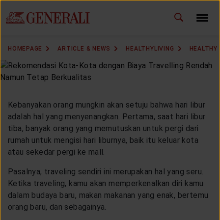
ID
EN
CHANGE LANGUAGE
HOMEPAGE
ARTICLE & NEWS
HEALTHYLIVING
HEALTHY 
DOWNLOAD GEN ICLICK
CONTACT US
Kebanyakan orang mungkin akan setuju bahwa hari libur
MARKETING OFFICE
adalah hal yang menyenangkan. Pertama, saat hari libur
tiba, banyak orang yang memutuskan untuk pergi dari
rumah untuk mengisi hari liburnya, baik itu keluar kota
INSURANCE DICTIONARY
atau sekedar pergi ke mall.
Pasalnya, traveling sendiri ini merupakan hal yang seru.
Ketika traveling, kamu akan memperkenalkan diri kamu
OUR SOLUTION
dalam budaya baru, makan makanan yang enak, bertemu
orang baru, dan sebagainya.