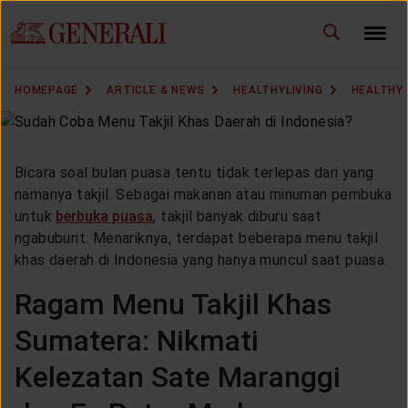
ID
EN
CHANGE LANGUAGE
HOMEPAGE
ARTICLE & NEWS
HEALTHYLIVING
HEALTHY 
DOWNLOAD GEN ICLICK
CONTACT US
Bicara soal bulan puasa tentu tidak terlepas dari yang
namanya takjil. Sebagai makanan atau minuman pembuka
MARKETING OFFICE
untuk
berbuka puasa
, takjil banyak diburu saat
ngabuburit. Menariknya, terdapat beberapa menu takjil
khas daerah di Indonesia yang hanya muncul saat puasa.
INSURANCE DICTIONARY
Ragam Menu Takjil Khas
Sumatera: Nikmati
OUR SOLUTION
Kelezatan Sate Maranggi