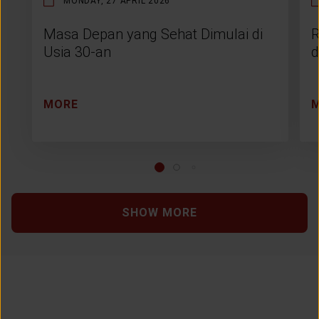
MONDAY, 27 APRIL 2026
Masa Depan yang Sehat Dimulai di
R
Usia 30-an
d
MORE
SHOW MORE