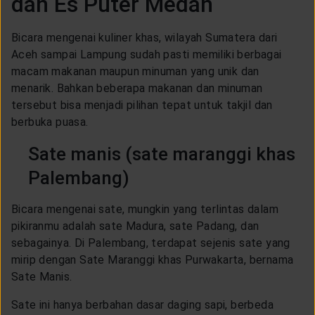
dan Es Puter Medan
CUSTOMER SERVICE
Bicara mengenai kuliner khas, wilayah Sumatera dari
Aceh sampai Lampung sudah pasti memiliki berbagai
ARTICLE & NEWS
macam makanan maupun minuman yang unik dan
menarik. Bahkan beberapa makanan dan minuman
ABOUT GENERALI
tersebut bisa menjadi pilihan tepat untuk takjil dan
berbuka puasa.
Sate manis (sate maranggi khas
EVENTS
Palembang)
KEAGENAN
Bicara mengenai sate, mungkin yang terlintas dalam
pikiranmu adalah sate Madura, sate Padang, dan
sebagainya. Di Palembang, terdapat sejenis sate yang
mirip dengan Sate Maranggi khas Purwakarta, bernama
Sate Manis.
Sate ini hanya berbahan dasar daging sapi, berbeda