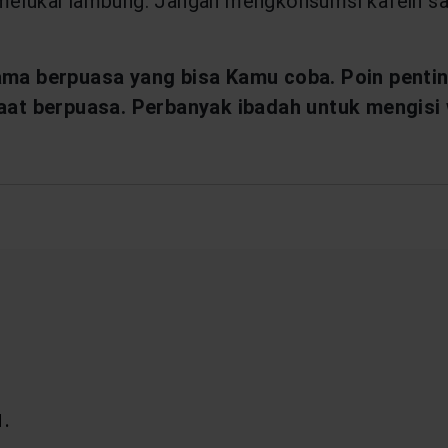
 melukai lambung. Jangan mengkonsumsi kafein s
selama berpuasa yang bisa Kamu coba. Poin pen
at berpuasa. Perbanyak ibadah untuk mengisi w
.