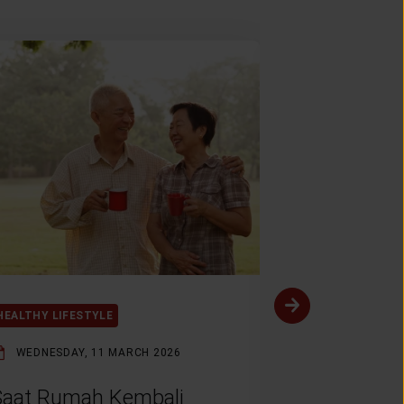
HEALTHY LIFESTYLE
HEALTHY LIFES
WEDNESDAY, 11 MARCH 2026
THURSDAY, 5
Saat Rumah Kembali
Awal yang 