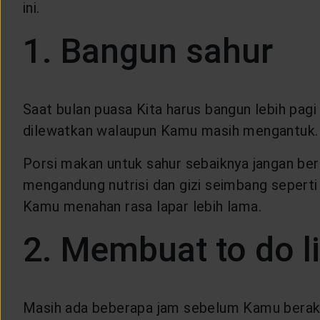
ini.
CUSTOMER SERVICE
1. Bangun sahur
ARTICLE & NEWS
ABOUT GENERALI
Saat bulan puasa Kita harus bangun lebih pagi
dilewatkan walaupun Kamu masih mengantuk. 
EVENTS
Porsi makan untuk sahur sebaiknya jangan be
mengandung nutrisi dan gizi seimbang seperti 
KEAGENAN
Kamu menahan rasa lapar lebih lama.
2. Membuat to do li
Masih ada beberapa jam sebelum Kamu beraktiv