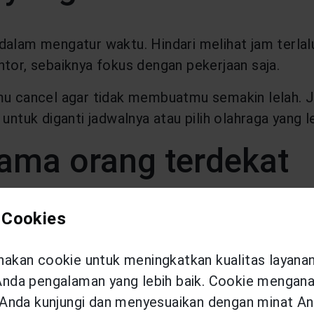
dalam mengatur waktu. Hindari melihat jam terla
ntor, sebaiknya fokus dengan pekerjaan saja.
amu cancel agar tidak membuatmu semakin lelah. 
untuk diganti jadwalnya atau pilih olahraga yang le
ama orang terdekat
 Cookies
tubuh menjadi lelah dan semangatmu pudar. Cara
ng terdekat. Jika Kamu berada di perantauan, Kam
kan cookie untuk meningkatkan kualitas layana
 tempat makan.
da pengalaman yang lebih baik. Cookie menganal
man satu kontrakan untuk berbuka puasa bersama
Anda kunjungi dan menyesuaikan dengan minat An
 berbuka yang berkualitas.