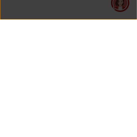
PT Asuransi Jiwa Generali Indonesia
is a licensed insurance company regulated by the Financial
Services Authority
HEAD OFFICE
Generali Tower Lantai 7
Grand Rubina Bussiness Park
Kawasan Rasuna Epicentrum
Jl. HR. Rasuna Said Kavling C-22
Jakarta 12940, Indonesia
View Map On Google Maps