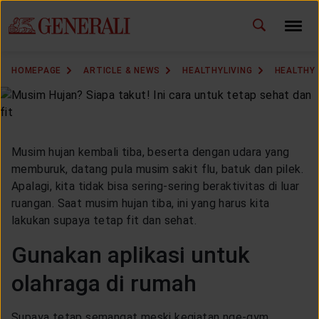
ID
EN
CHANGE LANGUAGE
HOMEPAGE
ARTICLE & NEWS
HEALTHYLIVING
HEALTHY 
DOWNLOAD GEN ICLICK
CONTACT US
Musim hujan kembali tiba, beserta dengan udara yang
MARKETING OFFICE
memburuk, datang pula musim sakit flu, batuk dan pilek.
Apalagi, kita tidak bisa sering-sering beraktivitas di luar
ruangan. Saat musim hujan tiba, ini yang harus kita
INSURANCE DICTIONARY
lakukan supaya tetap fit dan sehat.
Gunakan aplikasi untuk
olahraga di rumah
OUR SOLUTION
Supaya tetap semangat meski kegiatan nge-gym