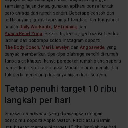
CUSTOMER SERVICE
terhalang hujan deras, gunakan aplikasi ponsel untuk
berolahraga dari rumah sendiri. Beberapa contoh dari
aplikasi yang gratis tapi sangat lengkap dan fungsional
ARTICLE & NEWS
adalah
Daily Workouts
,
MyTraining
dan
Asana Rebel Yoga
. Selain itu, kamu juga bisa ikuti video
latihan dari beberapa seleb Instagram seperti
ABOUT GENERALI
The Body Coach
,
Mari Llewelyn
dan
Angoswede
, yang
banyak memberikan tips-tips olahraga sendiri di rumah
tanpa alat khusus, hanya perabotan rumah biasa seperti
EVENTS
bantal kursi, sofa atau meja. Mudah, murah meriah, dan
tak perlu menerjang derasnya hujan demi ke gym.
KEAGENAN
Tetap penuhi target 10 ribu
langkah per hari
Gunakan
smartwatch
yang dipasangkan dengan
ponselmu, seperti Apple Watch, Fitbit atau Garmin,
untuk tetap memenuhi target 10 ribu langkah per hari.