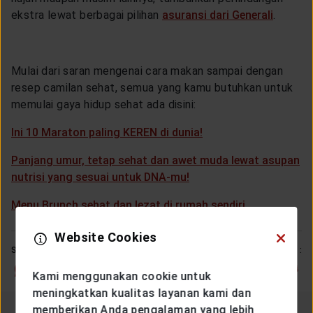
ekstra lewat berbagai pilihan
asuransi dari Generali
.
Mulai dari saran mengenai cara makan sampai dengan
resep camilan sehat, semua yang kamu butuhkan untuk
memulai gaya hidup sehat ada disini:
Ini 10 Maraton paling KEREN di dunia!
Panjang umur, tetap sehat dan awet muda lewat asupan
nutrisi yang sesuai untuk DNA-mu!
Menu Brunch sehat dan lezat di rumah sendiri
Website Cookies
SHARE
LOVE THIS ARTICLE :
Kami menggunakan cookie untuk
meningkatkan kualitas layanan kami dan
memberikan Anda pengalaman yang lebih