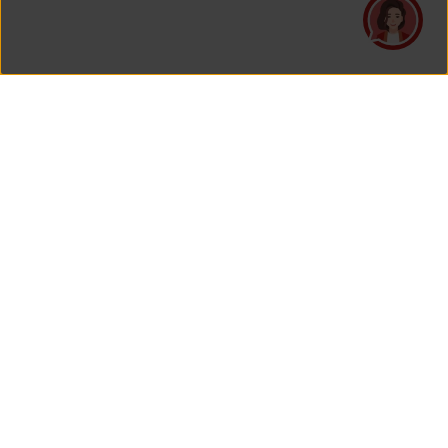
PT Asuransi Jiwa Generali Indonesia
is a licensed insurance company regulated by the Financial
Services Authority
HEAD OFFICE
Generali Tower Lantai 7
Grand Rubina Bussiness Park
Kawasan Rasuna Epicentrum
Jl. HR. Rasuna Said Kavling C-22
Jakarta 12940, Indonesia
View Map On Google Maps