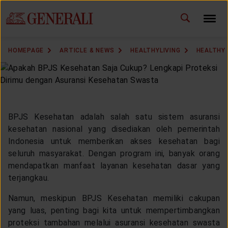
ID
EN
CHANGE LANGUAGE
HOMEPAGE
ARTICLE & NEWS
HEALTHYLIVING
HEALTHY
DOWNLOAD GEN ICLICK
CONTACT US
BPJS Kesehatan adalah salah satu sistem asuransi
MARKETING OFFICE
kesehatan nasional yang disediakan oleh pemerintah
Indonesia untuk memberikan akses kesehatan bagi
INSURANCE DICTIONARY
seluruh masyarakat. Dengan program ini, banyak orang
mendapatkan manfaat layanan kesehatan dasar yang
terjangkau.
Namun, meskipun BPJS Kesehatan memiliki cakupan
OUR SOLUTION
yang luas, penting bagi kita untuk mempertimbangkan
proteksi tambahan melalui asuransi kesehatan swasta