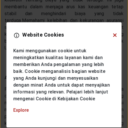
membantu dalam menjaga arus kas keuangan tetap 
stabil dan menghindari biaya yang tidak 
terduga.
Memahami kelebihan dan kekurangan asuransi 
serta premi asuransi dapat membantu dalam membuat 
keputusan yang tepat. Salah satu pilihan 
proteksi
 yang 
Website Cookies
bisa kamu pertimbangkan yaitu solusi proteksi Yang Unik 
Untukmu dari Generali Indonesia. 
Kami menggunakan cookie untuk
meningkatkan kualitas layanan kami dan
memberikan Anda pengalaman yang lebih
baik. Cookie menganalisis bagian website
Aksesibilitas dan Pendaftaran
yang Anda kunjungi dan menyesuaikan
dengan minat Anda untuk dapat menyajikan
Proses mendaftar untuk asuransi kesehatan swasta
informasi yang relevan. Pelajari lebih lanjut
cukup mudah dan bisa dilakukan oleh siapa saja yang
mengenai Cookie di Kebijakan Cookie
memenuhi syarat. Banyak perusahaan asuransi
menyediakan layanan konsultasi untuk membantu calon
Explore
peserta memilih paket yang paling sesuai dengan
kebutuhan mereka. Pengelola asuransi juga sering