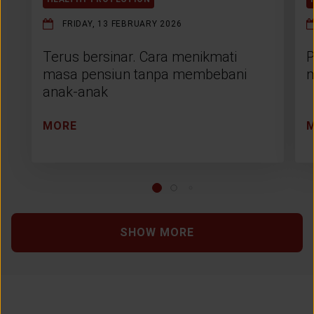
FRIDAY, 13 FEBRUARY 2026
Terus bersinar. Cara menikmati
P
masa pensiun tanpa membebani
m
anak-anak
MORE
SHOW MORE