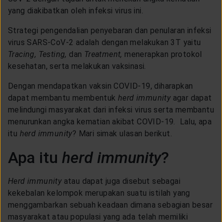
CUSTOMER SERVICE
yang diakibatkan oleh infeksi virus ini.
Strategi pengendalian penyebaran dan penularan infeksi
ARTICLE & NEWS
virus SARS-CoV-2 adalah dengan melakukan 3T yaitu
Tracing, Testing,
dan
Treatment,
menerapkan protokol
kesehatan, serta melakukan vaksinasi.
ABOUT GENERALI
Dengan mendapatkan vaksin COVID-19, diharapkan
dapat membantu membentuk
herd immunity
agar dapat
EVENTS
melindungi masyarakat dari infeksi virus serta membantu
menurunkan angka kematian akibat COVID-19. Lalu, apa
itu
herd immunity
? Mari simak ulasan berikut.
KEAGENAN
Apa itu
herd immunity
?
Herd immunity
atau dapat juga disebut sebagai
kekebalan kelompok merupakan suatu istilah yang
menggambarkan sebuah keadaan dimana sebagian besar
masyarakat atau populasi yang ada telah memiliki