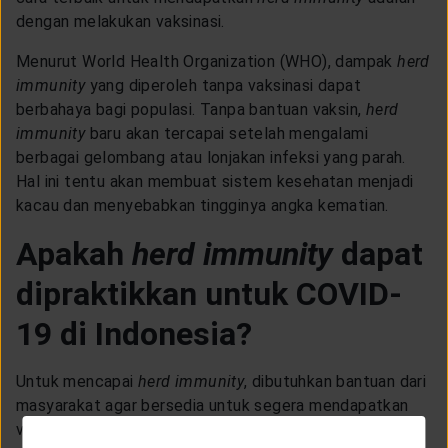
dengan melakukan vaksinasi.
Menurut World Health Organization (WHO), dampak
herd
immunity
yang diperoleh tanpa vaksinasi dapat
berbahaya bagi populasi. Tanpa bantuan vaksin,
herd
immunity
baru akan tercapai setelah mengalami
berbagai gelombang atau lonjakan infeksi yang parah.
Hal ini tentu akan membuat sistem kesehatan menjadi
kacau dan menyebabkan tingginya angka kematian.
Apakah
herd immunity
dapat
dipraktikkan untuk COVID-
19 di Indonesia?
Untuk mencapai
herd immunity
, dibutuhkan bantuan dari
masyarakat agar bersedia untuk segera mendapatkan
vaksinasi. Selain itu, masyarakat diharapkan dapat