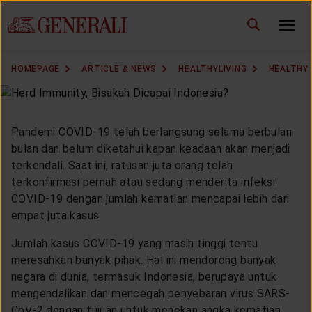
ID
EN
CHANGE LANGUAGE
HOMEPAGE
ARTICLE & NEWS
HEALTHYLIVING
HEALTHY
DOWNLOAD GEN ICLICK
CONTACT US
Pandemi COVID-19 telah berlangsung selama berbulan-
bulan dan belum diketahui kapan keadaan akan menjadi
MARKETING OFFICE
terkendali. Saat ini, ratusan juta orang telah
terkonfirmasi pernah atau sedang menderita infeksi
COVID-19 dengan jumlah kematian mencapai lebih dari
INSURANCE DICTIONARY
empat juta kasus.
Jumlah kasus COVID-19 yang masih tinggi tentu
meresahkan banyak pihak. Hal ini mendorong banyak
OUR SOLUTION
negara di dunia, termasuk Indonesia, berupaya untuk
mengendalikan dan mencegah penyebaran virus SARS-
CoV-2 dengan tujuan untuk menekan angka kematian