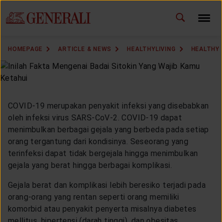
ID
EN
CHANGE LANGUAGE
HOMEPAGE
ARTICLE & NEWS
HEALTHYLIVING
HEALTHY
DOWNLOAD GEN ICLICK
CONTACT US
COVID-19 merupakan penyakit infeksi yang disebabkan
MARKETING OFFICE
oleh infeksi virus SARS-CoV-2. COVID-19 dapat
menimbulkan berbagai gejala yang berbeda pada setiap
orang tergantung dari kondisinya. Seseorang yang
INSURANCE DICTIONARY
terinfeksi dapat tidak bergejala hingga menimbulkan
gejala yang berat hingga berbagai komplikasi.
Gejala berat dan komplikasi lebih beresiko terjadi pada
OUR SOLUTION
orang-orang yang rentan seperti orang memiliki
komorbid atau penyakit penyerta misalnya diabetes
mellitus, hipertensi (darah tinggi), dan obesitas