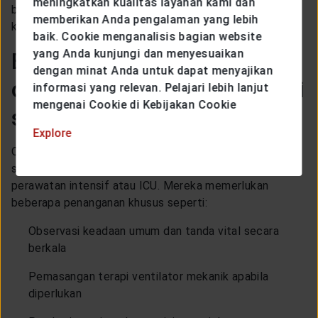
meningkatkan kualitas layanan kami dan
berat. Hal ini berperan dalam peningkatan risiko
memberikan Anda pengalaman yang lebih
kematian pada pasien yang mengalami badai sitokin.
baik. Cookie menganalisis bagian website
yang Anda kunjungi dan menyesuaikan
Bagaimana perawatan pada
dengan minat Anda untuk dapat menyajikan
orang yang mengalami badai
informasi yang relevan. Pelajari lebih lanjut
mengenai Cookie di Kebijakan Cookie
sitokin?
Explore
Orang dengan infeksi COVID-19 yang mengalami badai
sitokin perlu mendapatkan perawatan khusus di unit
perawatan intensif atau ICU. Mereka memerlukan
beberapa penanganan khusus seperti:
Observasi keadaan umum dan tanda vital secara
berkala
Pemasangan terapi ventilator mekanik apabila
diperlukan