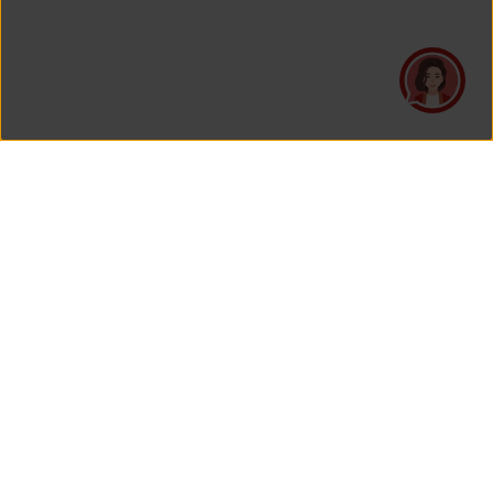
PT Asuransi Jiwa Generali Indonesia
is a licensed insurance company regulated by the Financial
Services Authority
HEAD OFFICE
Generali Tower Lantai 7
Grand Rubina Bussiness Park
Kawasan Rasuna Epicentrum
Jl. HR. Rasuna Said Kavling C-22
Jakarta 12940, Indonesia