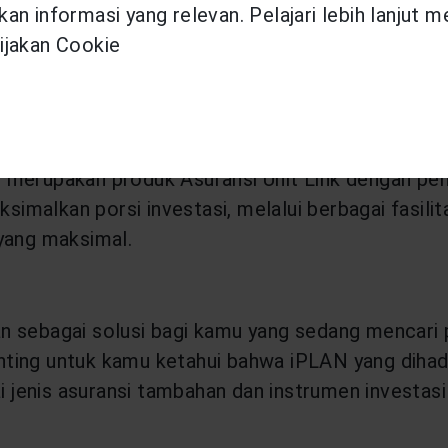
an informasi yang relevan. Pelajari lebih lanjut 
erali hadir dengan macam-macam asuransi yang a
ijakan Cookie
h Generali? Yuk, simak informasi berikut ini:
dengan berbagai manfaat yang dihadirkan, iPRIME 
 merupakan produk Asuransi Unit Link dengan pe
malkan porsi investasi, melalui berbagai fasilita
yang maksimal.
kan sebagai solusi bagi kamu yang sedang mencari p
ting untuk kamu ketahui bahwa iPLAN yang dihad
i jenis asuransi tambahan dan instrumen investasi 