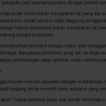
penyedia jasa layanan asuransi dengan jumlah no
iap bulan tentu bukan merupakan hal yang sia-s
tanpa kamu sadari secara tidak langsung penggu
 setuju bahwa menabung bukan merupakan hal y
nabung secara konsisten.
mendapatkan proteksi berupa risiko atas penggant
terduga. Banyaknya peristiwa yang tak terduga yan
a perlindungan yang optimal, salah satunya yai
i
agai macam-macam asuransi dengan manfaatnya 
di bingung untuk memilih jenis asuransi yang se
si? Tanpa berlama-lama, yuk simak informasi ber