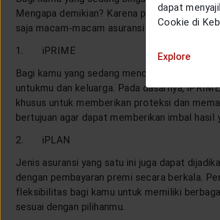
dapat menyajik
Mengapa demikian? Karena pada dasarnya Gen
Cookie di Keb
saja macam-macam asuransi yang dihadirkan ole
1. iPRIME
Explore
Bagi kamu yang sedang mencari asuransi jiwa 
untukmu dan keluarga. Pada dasarnya, iPRIME
khusus untuk memberikan proteksi dan memaksi
bertujuan agar dapat memberikan imbal hasil 
2. iPLAN
Jenis asuransi yang satu ini juga dapat dijadi
dengan pembayaran premi secara berkala. Pen
fleksibilitas bagi kamu untuk memiliki berbaga
sesuai dengan pilihanmu.