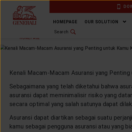
DOW
CHANGE LANGUAGE
HOMEPAGE
OUR SOLUTION
Search
MONDAY, 5 OCTOBER 2020
SHARE
DOWNLOAD GEN ICLICK
HOMEPAGE
ARTICLE & NEWS
HEALTHYLIVING
H
CONTACT US
MARKETING OFFICE
Kenali Macam-Macam Asuransi yang Penting 
INSURANCE DICTIONARY
Sebagaimana yang telah diketahui bahwa asur
asuransi dapat meminimalisir risiko yang dat
secara optimal yang salah satunya dapat dila
OUR SOLUTION
Asuransi dapat diartikan sebagai suatu perjan
kamu sebagai pengguna asuransi atau yang b