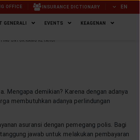
EN
G OFFICE
INSURANCE DICTIONARY
ID
EN
T GENERALI
EVENTS
KEAGENAN
TING UNTUK KAMU KETAHUI
rga. Mengapa demikian? Karena dengan adanya
luarga membutuhkan adanya perlindungan
 layanan asuransi dengan pemegang polis. Bagi
i tanggung jawab untuk melakukan pembayaran