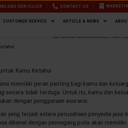
MARKETIN
NLOAD GEN ICLICK
CONTACT US
CUSTOMER SERVICE
ARTICLE & NEWS
ABOU
EALTHY PROTECTION
KENALI MACAM MACAM ASURANSI YANG PEN
untuk Kamu Ketahui
ansi memiliki peran penting bagi kamu dan kelua
ang secara tidak terduga. Untuk itu, kamu dan ke
kukan dengan penggunaan asuransi.
jian yang terjadi antara perusahaan penyedia jasa
iasa dikenal dengan pemegang polis akan memilik