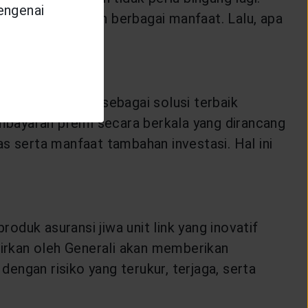
mengenai
kan memberikan berbagai manfaat. Lalu, apa
dapat dijadikan sebagai solusi terbaik
mbayaran premi secara berkala yang dirancang
s serta manfaat tambahan investasi. Hal ini
roduk asuransi jiwa unit link yang inovatif
irkan oleh Generali akan memberikan
dengan risiko yang terukur, terjaga, serta