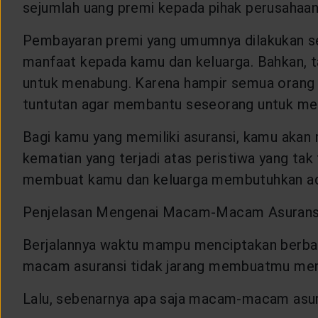
sejumlah uang premi kepada pihak perusahaan 
CUSTOMER SERVICE
Pembayaran premi yang umumnya dilakukan set
ARTICLE & NEWS
manfaat kepada kamu dan keluarga. Bahkan, 
untuk menabung. Karena hampir semua orang
tuntutan agar membantu seseorang untuk me
ABOUT GENERALI
Bagi kamu yang memiliki asuransi, kamu akan 
EVENTS
kematian yang terjadi atas peristiwa yang tak 
membuat kamu dan keluarga membutuhkan adany
KEAGENAN
Penjelasan Mengenai Macam-Macam Asurans
Berjalannya waktu mampu menciptakan berb
macam asuransi tidak jarang membuatmu menja
Lalu, sebenarnya apa saja macam-macam asuran