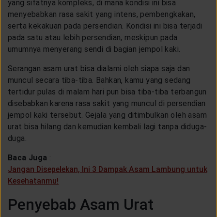
yang sifatnya kompleks, di mana kondisi ini bisa
CUSTOMER SERVICE
menyebabkan rasa sakit yang intens, pembengkakan,
serta kekakuan pada persendian. Kondisi ini bisa terjadi
pada satu atau lebih persendian, meskipun pada
ARTICLE & NEWS
umumnya menyerang sendi di bagian jempol kaki.
Serangan asam urat bisa dialami oleh siapa saja dan
ABOUT GENERALI
muncul secara tiba-tiba. Bahkan, kamu yang sedang
tertidur pulas di malam hari pun bisa tiba-tiba terbangun
disebabkan karena rasa sakit yang muncul di persendian
EVENTS
jempol kaki tersebut. Gejala yang ditimbulkan oleh asam
urat bisa hilang dan kemudian kembali lagi tanpa diduga-
KEAGENAN
duga.
Baca Juga
:
Jangan Disepelekan, Ini 3 Dampak Asam Lambung untuk
Kesehatanmu!
Penyebab Asam Urat