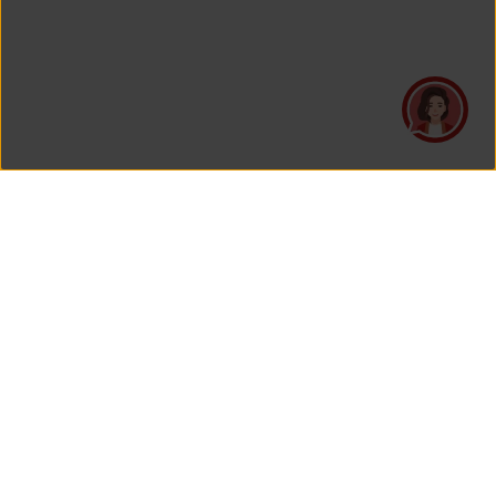
PT Asuransi Jiwa Generali Indonesia
is a licensed insurance company regulated by the Financial
Services Authority
HEAD OFFICE
Generali Tower Lantai 7
Grand Rubina Bussiness Park
Kawasan Rasuna Epicentrum
Jl. HR. Rasuna Said Kavling C-22