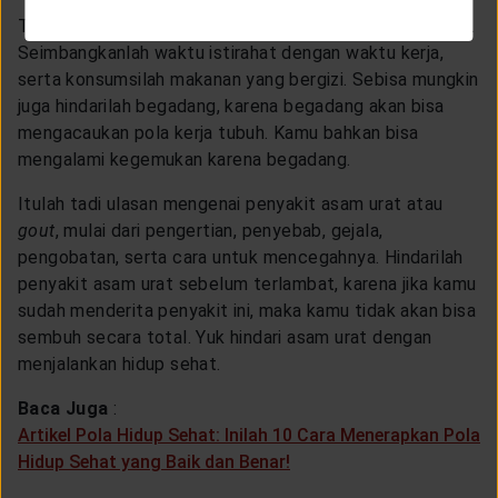
Terakhir, pastikan kamu menjalani pola hidup yang sehat.
Seimbangkanlah waktu istirahat dengan waktu kerja,
serta konsumsilah makanan yang bergizi. Sebisa mungkin
juga hindarilah begadang, karena begadang akan bisa
mengacaukan pola kerja tubuh. Kamu bahkan bisa
mengalami kegemukan karena begadang.
Itulah tadi ulasan mengenai penyakit asam urat atau
gout
, mulai dari pengertian, penyebab, gejala,
pengobatan, serta cara untuk mencegahnya. Hindarilah
penyakit asam urat sebelum terlambat, karena jika kamu
sudah menderita penyakit ini, maka kamu tidak akan bisa
sembuh secara total. Yuk hindari asam urat dengan
menjalankan hidup sehat.
Baca Juga
:
Artikel Pola Hidup Sehat: Inilah 10 Cara Menerapkan Pola
Hidup Sehat yang Baik dan Benar!