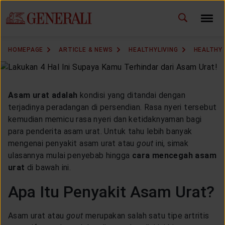
ID
EN
CHANGE LANGUAGE
HOMEPAGE
ARTICLE & NEWS
HEALTHYLIVING
HEALTHY
DOWNLOAD GEN ICLICK
CONTACT US
Asam urat adalah
kondisi yang ditandai dengan
terjadinya peradangan di persendian. Rasa nyeri tersebut
MARKETING OFFICE
kemudian memicu rasa nyeri dan ketidaknyaman bagi
para penderita asam urat. Untuk tahu lebih banyak
mengenai penyakit asam urat atau
gout
ini, simak
INSURANCE DICTIONARY
ulasannya mulai penyebab hingga
cara mencegah asam
urat
di bawah ini.
Apa Itu Penyakit Asam Urat?
OUR SOLUTION
Asam urat atau
gout
merupakan salah satu tipe artritis