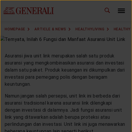
ID
EN
CHANGE LANGUAGE
HOMEPAGE
ARTICLE & NEWS
HEALTHYLIVING
HEALTHY
DOWNLOAD GEN ICLICK
CONTACT US
Asuransi jiwa unit link merupakan salah satu produk
asuransi yang mengkombinasikan asuransi dan investasi
MARKETING OFFICE
dalam satu paket. Produk keuangan ini dikumpulkan dari
investasi para pemegang polis dengan beragam
keuntungan.
INSURANCE DICTIONARY
Namun jangan salah persepsi, unit link ini berbeda dari
asuransi tradisional karena asuransi link dilengkapi
dengan investasi di dalamnya. Jadi fungsi asuransi unit
OUR SOLUTION
link yang ditawarkan adalah berupa proteksi atau
perlindungan dan investasi. Unit link ini juga menawarkan
beberapa keuntungan lain seperti berikut.