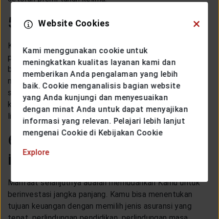
5. Dana lebih fleksibel
Website Cookies
Keuntungan membeli polis asuransi unit link adalah
Kami menggunakan cookie untuk
produk ini menawarkan dana yang lebih fleksibel. Kamu
meningkatkan kualitas layanan kami dan
bisa menambah, mengalihkan, dan menarik dana dengan
memberikan Anda pengalaman yang lebih
mudah. Namun sebelum membeli polis ini, Kamu
baik. Cookie menganalisis bagian website
sebaiknya tetap meminta penjelasan bagaimana cara
yang Anda kunjungi dan menyesuaikan
kerja dana investasi dan ketentuan untuk asuransi unit
dengan minat Anda untuk dapat menyajikan
link yang ditawarkan.
informasi yang relevan. Pelajari lebih lanjut
mengenai Cookie di Kebijakan Cookie
6. Memudahkan proses
Explore
investasi
Manfaat selanjutnya adalah memudahkan Kamu untuk
berinvestasi jangka panjang. Kamu bisa menentukan
tujuan keuangan dengan memilih jenis asuransi yang
tepat, perlindungan pendidikan, perlindungan masa