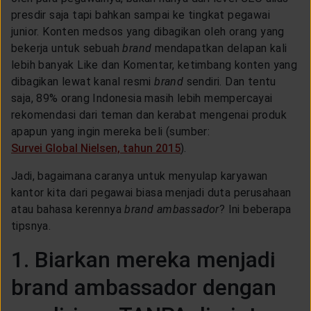
CUSTOMER SERVICE
presdir saja tapi bahkan sampai ke tingkat pegawai
junior. Konten medsos yang dibagikan oleh orang yang
bekerja untuk sebuah
brand
mendapatkan delapan kali
ARTICLE & NEWS
lebih banyak Like dan Komentar, ketimbang konten yang
dibagikan lewat kanal resmi
brand
sendiri. Dan tentu
saja, 89% orang Indonesia masih lebih mempercayai
ABOUT GENERALI
rekomendasi dari teman dan kerabat mengenai produk
apapun yang ingin mereka beli (sumber:
Survei Global Nielsen, tahun 2015
).
EVENTS
Jadi, bagaimana caranya untuk menyulap karyawan
kantor kita dari pegawai biasa menjadi duta perusahaan
KEAGENAN
atau bahasa kerennya
brand ambassador
? Ini beberapa
tipsnya.
1. Biarkan mereka menjadi
brand ambassador dengan