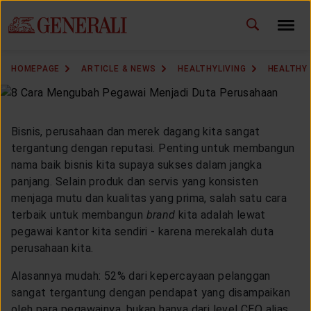
ID
EN
CHANGE LANGUAGE
HOMEPAGE
ARTICLE & NEWS
HEALTHYLIVING
HEALTHY
DOWNLOAD GEN ICLICK
CONTACT US
Bisnis, perusahaan dan merek dagang kita sangat
tergantung dengan reputasi. Penting untuk membangun
MARKETING OFFICE
nama baik bisnis kita supaya sukses dalam jangka
panjang. Selain produk dan servis yang konsisten
menjaga mutu dan kualitas yang prima, salah satu cara
INSURANCE DICTIONARY
terbaik untuk membangun
brand
kita adalah lewat
pegawai kantor kita sendiri - karena merekalah duta
perusahaan kita.
OUR SOLUTION
Alasannya mudah: 52% dari kepercayaan pelanggan
sangat tergantung dengan pendapat yang disampaikan
oleh para pegawainya, bukan hanya dari level CEO alias