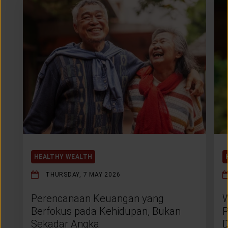
HEALTHY WEALTH
THURSDAY, 7 MAY 2026
Perencanaan Keuangan yang
W
Berfokus pada Kehidupan, Bukan
P
Sekadar Angka
D