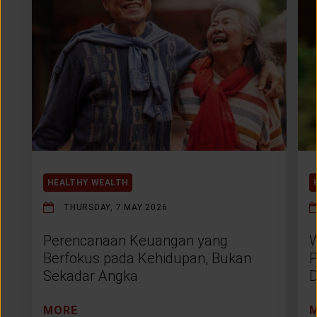
HEALTHY WEALTH
THURSDAY, 7 MAY 2026
Perencanaan Keuangan yang
W
Berfokus pada Kehidupan, Bukan
P
Sekadar Angka
D
MORE