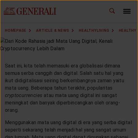
ID
EN
CHANGE LANGUAGE
HOMEPAGE
ARTICLE & NEWS
HEALTHYLIVING
HEALTHY
DOWNLOAD GEN ICLICK
CONTACT US
Saat ini, kita telah memasuki era globalisasi dimana
MARKETING OFFICE
semua serba canggih dan digital. Salah satu hal yang
ikut didigitalisasi seiring berkembangnya zaman yaitu
mata uang. Beberapa tahun terakhir, popularitas
INSURANCE DICTIONARY
cryptocurrencies
atau mata uang digital ini sangat
meningkat dan banyak diperbincangkan oleh orang-
orang.
OUR SOLUTION
Menggunakan mata uang digital di era yang serba digital
seperti sekarang telah menjadi hal yang sangat umum
dan lumrah. Mata uang digital dapat digunakan sebagai