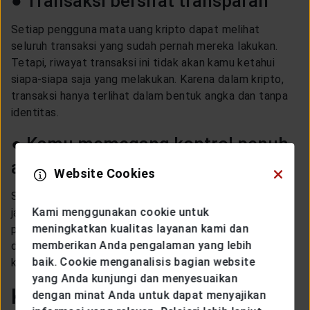
● Transaksi bersifat transparan
Setiap pengguna mata uang kripto dapat melihat
seluruh transaksi yang sudah pernah mereka lakukan.
Tetapi, riwayat transaksi ini tidak akan kamu ketahui
siapa-siapa saja yang melakukan. Karena dalam kripto,
transaksi hanya terlihat dalam bentuk angka dan tanpa
identitas.
● Kamu memegang kontrol penuh
atas asetmu
Website Cookies
Setiap pengguna mata uang kripto akan bertanggung
Kami menggunakan cookie untuk
jawab atas uangnya masing-masing karena tidak adanya
meningkatkan kualitas layanan kami dan
pihak ketiga sebagai perantara. Selain itu, dengan kamu
memberikan Anda pengalaman yang lebih
dapat melindungi identitasmu sendiri dengan sistem
baik. Cookie menganalisis bagian website
kripto yang transparan tadi.
yang Anda kunjungi dan menyesuaikan
Kekurangan
dengan minat Anda untuk dapat menyajikan