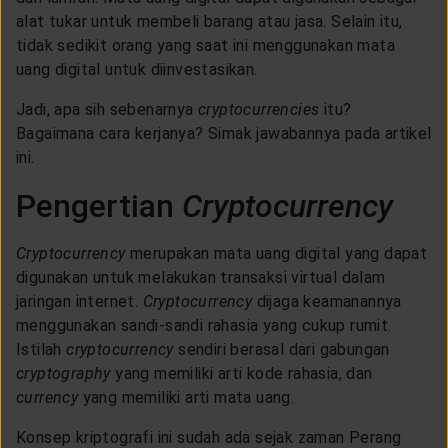
CUSTOMER SERVICE
alat tukar untuk membeli barang atau jasa. Selain itu,
tidak sedikit orang yang saat ini menggunakan mata
uang digital untuk diinvestasikan.
ARTICLE & NEWS
Jadi, apa sih sebenarnya
cryptocurrencies
itu?
Bagaimana cara kerjanya? Simak jawabannya pada artikel
ABOUT GENERALI
ini.
Pengertian
Cryptocurrency
EVENTS
Cryptocurrency
merupakan mata uang digital yang dapat
digunakan untuk melakukan transaksi virtual dalam
KEAGENAN
jaringan internet.
Cryptocurrency
dijaga keamanannya
menggunakan sandi-sandi rahasia yang cukup rumit.
Istilah
cryptocurrency
sendiri berasal dari gabungan
cryptography
yang memiliki arti kode rahasia, dan
currency
yang memiliki arti mata uang.
Konsep kriptografi ini sudah ada sejak zaman Perang