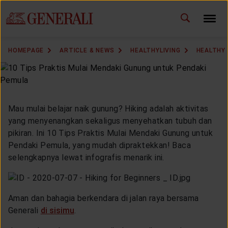
ID
EN
CHANGE LANGUAGE
HOMEPAGE
ARTICLE & NEWS
HEALTHYLIVING
HEALTHY 
DOWNLOAD GEN ICLICK
CONTACT US
Mau mulai belajar naik gunung? Hiking adalah aktivitas
MARKETING OFFICE
yang menyenangkan sekaligus menyehatkan tubuh dan
pikiran. Ini 10 Tips Praktis Mulai Mendaki Gunung untuk
Pendaki Pemula, yang mudah dipraktekkan! Baca
INSURANCE DICTIONARY
selengkapnya lewat infografis menarik ini.
Aman dan bahagia berkendara di jalan raya bersama
OUR SOLUTION
Generali
di sisimu
.