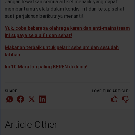
Jangan lewatkan semua artikel menarik yang dapat
CUSTOMER SERVICE
membantumu selalu dalam kondisi fit dan tetap sehat
saat perjalanan berikutnya menanti!:
ARTICLE & NEWS
Yuk, coba beberapa olahraga keren dan anti-mainstream
ini supaya selalu fit dan sehat!
ABOUT GENERALI
Makanan terbaik untuk pelari: sebelum dan sesudah
latihan
EVENTS
Ini 10 Maraton paling KEREN di dunia!
KEAGENAN
SHARE
LOVE THIS ARTICLE :
Article Other