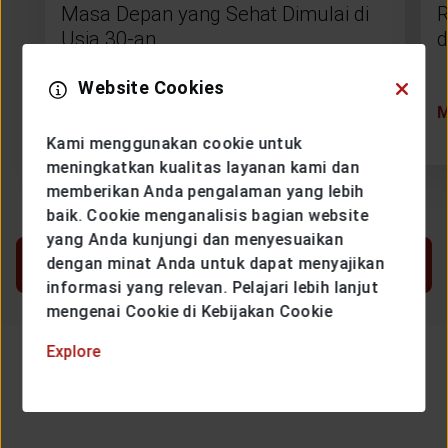
Masa Depan yang Sehat Dimulai di
R
Usia 30-an
d
Website Cookies
MORE
Kami menggunakan cookie untuk
meningkatkan kualitas layanan kami dan
memberikan Anda pengalaman yang lebih
baik. Cookie menganalisis bagian website
yang Anda kunjungi dan menyesuaikan
dengan minat Anda untuk dapat menyajikan
SHOW MORE
informasi yang relevan. Pelajari lebih lanjut
mengenai Cookie di Kebijakan Cookie
Explore