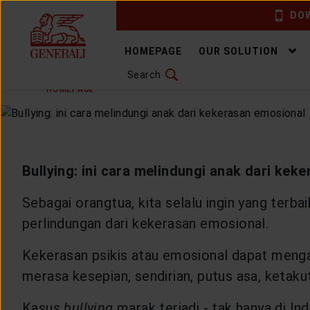
DOW
CHANGE LANGUAGE
HOMEPAGE
OUR SOLUTION
Search
FRIDAY, 18 SEPTEMBER 2020
SHARE
DOWNLOAD GEN ICLICK
HOMEPAGE
ARTICLE & NEWS
HEALTHYLIVING
H
CONTACT US
MARKETING OFFICE
Bullying: ini cara melindungi anak dari kek
INSURANCE DICTIONARY
Sebagai orangtua, kita selalu ingin yang ter
perlindungan dari kekerasan emosional.
Kekerasan psikis atau emosional dapat meng
OUR SOLUTION
merasa kesepian, sendirian, putus asa, ketak
Kasus
bullying
marak terjadi - tak hanya di Ind