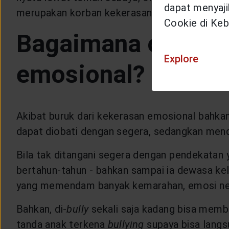
dapat menyajik
merupakan korban kekerasan emosional.
Cookie di Keb
Bagaimana cara me
Explore
emosional?
Akibat buruk dari kekerasan emosional bahkan
dapat diobati dengan segera, sedangkan mende
Bila tak ditangani segera dengan pendekatan 
bertahun-tahun - bahkan sampai ia dewasa ke
yang memendam banyak kemarahan, emosi nega
Bahkan, di-
bully
sekali saja kadang bisa membu
tanda anak terkena
bullying
supaya bisa lang