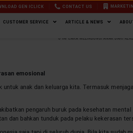
MARKETIN
NLOAD GEN ICLICK
CONTACT US
CUSTOMER SERVICE
ARTICLE & NEWS
ABOU
EALTHY LIFESTYLE
BULLYING INI CARA MELINDUNGI ANAK DARI K
erasan emosional
baik untuk anak dan keluarga kita. Termasuk men
akibatkan pengaruh buruk pada kesehatan menta
utan dan bahkan tunduk pada pelaku kekerasan ter
onesia saja tapi di seluruh dunia. Bila kita sudah 