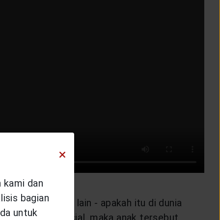
n kami dan
isis bagian
kah laku orang lain - apakah itu di dunia
da untuk
 lewat media sosial, maka anak tersebut