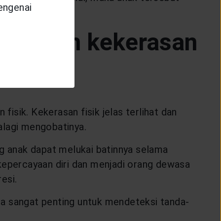
mengenai
 korban kekerasan
sik. Kekerasan fisik jelas terlihat dan
alagi mengobatinya.
ng anak dapat melukai batinnya selama
kepercayaan diri dan menjadi orang dewasa
esi.
tua sangat penting untuk mendeteksi tanda-