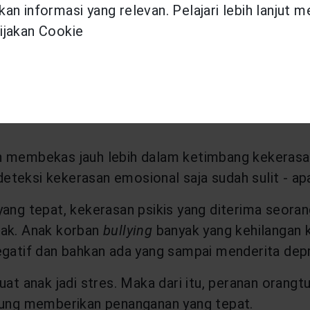
an informasi yang relevan. Pelajari lebih lanjut 
ijakan Cookie
ngenali tanda-tanda
 membekas jauh lebih dalam ketimbang kekerasan fi
teksi kekerasan emosional saja sudah sulit - ap
yang tepat, kekerasan psikis yang diterima seora
lak. Anak korban
bullying
banyak yang kehilangan 
tif dan bahkan ada yang sampai menderita depr
at anak jadi stres. Maka dari itu, peranan orang
sung memberikan penanganan yang tepat.