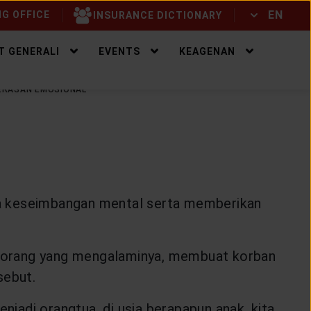
EN
G OFFICE
INSURANCE DICTIONARY
ID
EN
T GENERALI
EVENTS
KEAGENAN
EKERASAN EMOSIONAL
jaga keseimbangan mental serta memberikan
l orang yang mengalaminya, membuat korban
sebut.
menjadi orangtua, di usia berapapun anak, kita