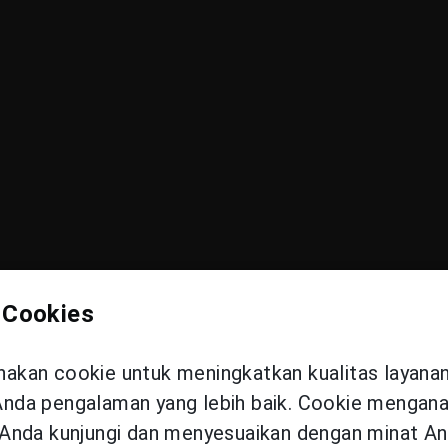
 Cookies
kan cookie untuk meningkatkan kualitas layana
da pengalaman yang lebih baik. Cookie menganal
t trauma batin yang disebabkan kata-kata atau ting
Anda kunjungi dan menyesuaikan dengan minat An
ua maupun orang yang hanya dikenal di dunia maya