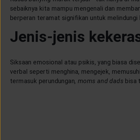
CUSTOMER SERVICE
sebaiknya kita mampu mengenali dan membant
berperan teramat signifikan untuk melindungi
ARTICLE & NEWS
Jenis-jenis kekera
ABOUT GENERALI
Siksaan emosional atau psikis, yang biasa dise
EVENTS
verbal seperti menghina, mengejek, memusuhi
termasuk perundungan
,
moms and dads
bisa 
KEAGENAN