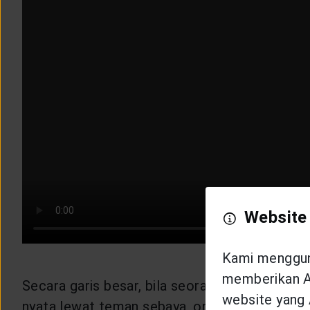
Website
Kami mengguna
memberikan An
Secara garis besar, bila seorang anak mendapa
website yang 
nyata lewat teman sebaya, orang yang lebih t