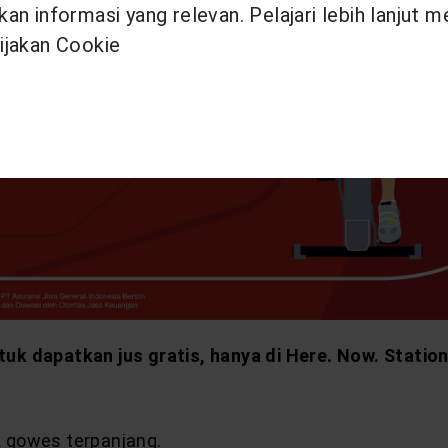
an informasi yang relevan. Pelajari lebih lanjut 
ijakan Cookie
uk dapatkan jus gratis, hanya di Here. Now. Station
k gowes terpanjang.