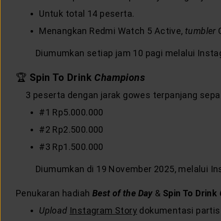
Untuk total 14 peserta.
Menangkan Redmi Watch 5 Active,
tumbler
C
Diumumkan setiap jam 10 pagi melalui Inst
🏆
Spin To Drink
Champions
3 peserta dengan jarak gowes terpanjang sepa
#1 Rp5.000.000
#2 Rp2.500.000
#3 Rp1.500.000
Diumumkan di 19 November 2025, melalui I
Penukaran hadiah
Best of the Day
&
Spin To Drink
Upload
Instagram Story
dokumentasi partis