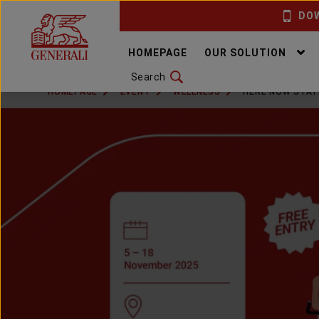
DOW
CHANGE LANGUAGE
HOMEPAGE
OUR SOLUTION
Search
DOWNLOAD GEN ICLICK
HOMEPAGE
EVENT
WELLNESS
HERE NOW STAT
CONTACT US
MARKETING OFFICE
INSURANCE DICTIONARY
OUR SOLUTION