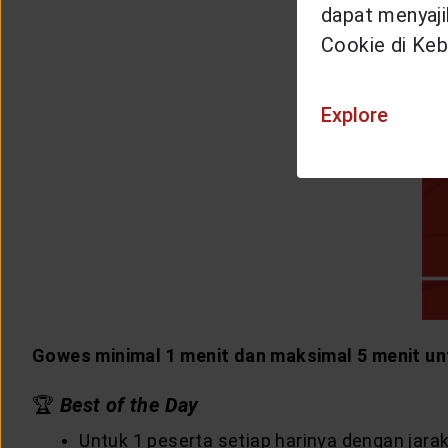
dapat menyajik
Cookie di Keb
Explore
Gowes minimal 1 menit dan maksimal 5 menit unt
🏆
Best of the Day
Untuk 1 peserta setiap harinya dengan jara