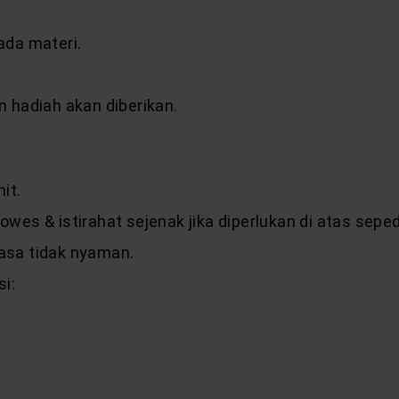
da materi.
n hadiah akan diberikan.
it.
wes & istirahat sejenak jika diperlukan di atas sep
asa tidak nyaman.
si:
Here. Now. Station