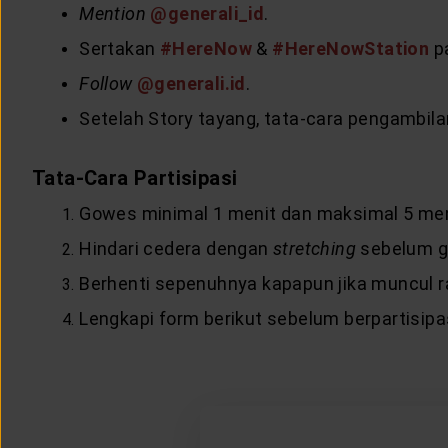
Mention
@generali_id
.
Sertakan
#HereNow
&
#HereNowStation
pa
Follow
@generali.id
.
Setelah Story tayang, tata-cara pengambila
Tata-Cara Partisipasi
Gowes minimal 1 menit dan maksimal 5 men
Hindari cedera dengan
stretching
sebelum go
Berhenti sepenuhnya kapapun jika muncul r
Lengkapi form berikut sebelum berpartisipa