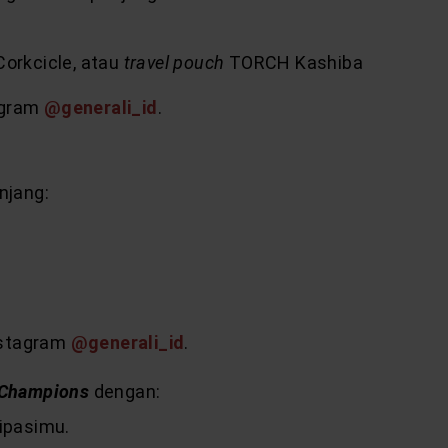
orkcicle, atau
travel pouch
TORCH Kashiba
agram
@generali_id
.
njang:
nstagram
@generali_id
.
Champions
dengan:
ipasimu.