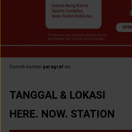
CUSTOMER SERVICE
ARTICLE & NEWS
ABOUT GENERALI
EVENTS
Contoh konten
paragraf
en.
KEAGENAN
TANGGAL & LOKASI
HERE. NOW. STATION