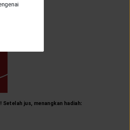
mengenai
! Setelah jus, menangkan hadiah: