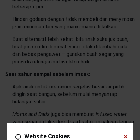
beberapa jam.
Hindari godaan dengan tidak membeli dan menyimpan
jenis minuman lain yang manis-manis di kulkas.
Buat alternatif lebih sehat: bila anak suka jus buah,
buat jus sendiri di rumah yang tidak ditambahi gula
dan bebas pengawet – gunakan buah segar yang
punya kandungan nutrisi lebih baik.
Saat sahur sampai sebelum imsak:
Ajak anak untuk meminum segelas besar air putih
dingin saat bangun, sebelum mulai menyantap
hidangan sahur.
Moms and Dads
juga bisa membuat
infused water
yang segar untuk si kecil saat sahur, misalnya dengan
memasukkan potongan buah segar – irisan apel,
Website Cookies
lemon atau jeruk nipis – ke dalam air putih, lalu