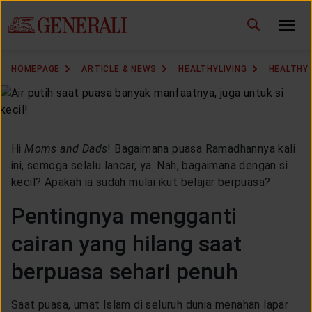
ID
EN
CHANGE LANGUAGE
HOMEPAGE
ARTICLE & NEWS
HEALTHYLIVING
HEALTHY 
DOWNLOAD GEN ICLICK
CONTACT US
Hi
Moms and Dads
! Bagaimana puasa Ramadhannya kali
MARKETING OFFICE
ini, semoga selalu lancar, ya. Nah, bagaimana dengan si
kecil? Apakah ia sudah mulai ikut belajar berpuasa?
INSURANCE DICTIONARY
Pentingnya mengganti
cairan yang hilang saat
berpuasa sehari penuh
OUR SOLUTION
Saat puasa, umat Islam di seluruh dunia menahan lapar