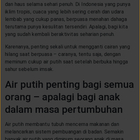
CUSTOMER SERVICE
dan haus selama sehari penuh. Di Indonesia yang punya
iklim tropis, cuaca yang lebih sering cerah dan udara
lembab yang cukup panas, berpuasa menahan dahaga
ARTICLE & NEWS
terutama punya kesulitan tersendiri. Apalagi, bagi kita
yang sudah kembali beraktivitas seharian penuh.
ABOUT GENERALI
Karenanya, penting sekali untuk mengganti cairan yang
hilang saat berpuasa – caranya, tentu saja, dengan
meminum cukup air putih saat setelah berbuka hingga
EVENTS
sahur sebelum imsak.
Air putih penting bagi semua
KEAGENAN
orang – apalagi bagi anak
dalam masa pertumbuhan
Air putih membantu tubuh mencerna makanan dan
melancarkan sistem pembuangan di badan. Semakin
banyak air putih yang diminum seorang anak di masa