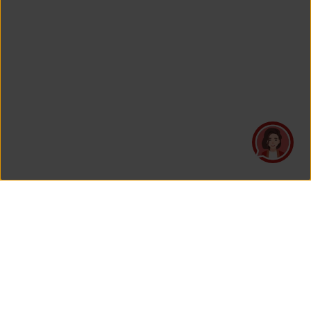
PT Asuransi Jiwa Generali Indonesia
merupakan perusahaan asuransi yang Berizin dan Diawasi
oleh Otoritas Jasa Keuangan.