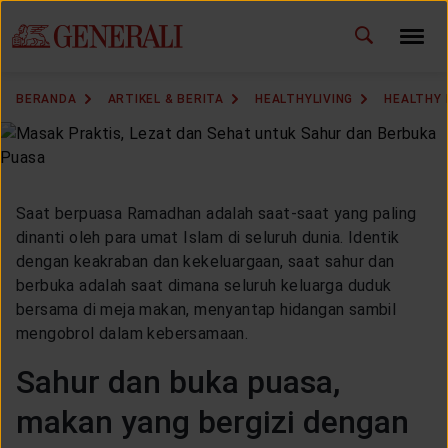
ID
EN
GANTI BAHASA
BERANDA
ARTIKEL & BERITA
HEALTHYLIVING
HEALTHY 
DOWNLOAD GEN ICLICK
HUBUNGI KAMI
Saat berpuasa Ramadhan adalah saat-saat yang paling
KANTOR PEMASARAN
dinanti oleh para umat Islam di seluruh dunia. Identik
dengan keakraban dan kekeluargaan, saat sahur dan
berbuka adalah saat dimana seluruh keluarga duduk
TEMUKAN AGEN
bersama di meja makan, menyantap hidangan sambil
mengobrol dalam kebersamaan.
Sahur dan buka puasa,
SOLUSI KAMI
makan yang bergizi dengan