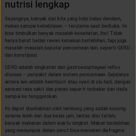
nutrisi lengkap
LAYANAN NASABAH
Sayangnya, banyak dari kita yang hobi balas dendam,
ARTIKEL DAN BERITA
makan sampai kebablasan – terutama saat berbuka. Ini
bisa timbulkan banyak masalah kesehatan, lho! Tidak
hanya berat badan rawan kenaikan berlebihan, tapi juga
TENTANG GENERALI
masalah-masalah seputar pencernaan lain, seperti GERD
dan konstipasi.
ACARA
GERD adalah singkatan dari
gastroesophageal reflux
disease
– penyakit dalam sistem pencernaan. Gejalanya
antara lain adalah
heartburn
atau nyeri di ulu hati, dengan
KEAGENAN
sensasi rasa sakit dan panas seperti terbakar dari dada
sampai ke tenggorokan.
Ini dapat disebabkan oleh lambung yang sudah kosong
selama lebih dari dua belas jam, lantas diisi terlalu
banyak makanan dalam waktu singkat. Makan berlebihan
yang menumpuk dalam perut bisa menekan diafragma