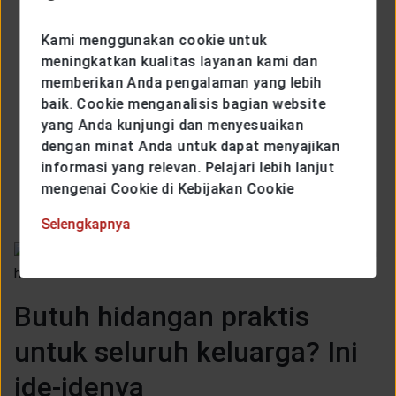
+62. Rasanya, makan tanpa cabe belumlah
komplit. Ternyata, cabe mengandung banyak
Kami menggunakan cookie untuk
vitamin – mulai dari Vitamin A, Vitamin B1 hingga
meningkatkan kualitas layanan kami dan
Vitamin C – bahkan, cabe mengandung Vitamin C
memberikan Anda pengalaman yang lebih
jauh lebih banyak dari jeruk.
baik. Cookie menganalisis bagian website
yang Anda kunjungi dan menyesuaikan
dengan minat Anda untuk dapat menyajikan
Alpukat: beberapa vitamin dan mineral esensial
informasi yang relevan. Pelajari lebih lanjut
bagi tubuh yang paling banyak dikandung dalam
mengenai Cookie di Kebijakan Cookie
buah alpukat adalah Vitamin C, Vitamin K, asam
folat, kalium, zat besi, Vitamin E dan Vitamin B6.
Selengkapnya
Butuh hidangan praktis
untuk seluruh keluarga? Ini
ide-idenya