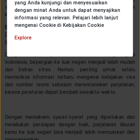
yang Anda kunjungi dan menyesuaikan
vaksinasi untuk penyakit tertentu, seperti demam
dengan minat Anda untuk dapat menyajikan
kuning.
informasi yang relevan. Pelajari lebih lanjut
mengenai Cookie di Kebijakan Cookie
Baca juga:
Destinasi terkeren yang wajib masuk bucket list
Explore
liburanmu!
Dengan adanya kebijakan bebas visa untuk warga negara
Indonesia, bepergian ke luar negeri menjadi lebih mudah
dan bebas stres. Namun, penting untuk selalu
memeriksa informasi terbaru mengenai kebijakan visa
dari sumber resmi sebelum merencanakan perjalanan,
karena peraturan dapat berubah sewaktu-waktu.
Dengan memahami syarat-syarat yang diperlukan dan
melakukan persiapan dengan baik, perjalanan liburan
kamu ke luar negeri bisa menjadi lebih memuaskan dan
menyenangkan.