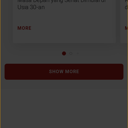
Usia 30-an
d
MORE
SHOW MORE