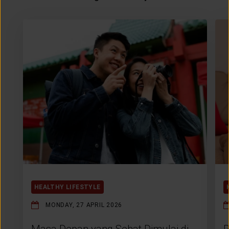
HEALTHY LIFESTYLE
MONDAY, 27 APRIL 2026
Masa Depan yang Sehat Dimulai di
R