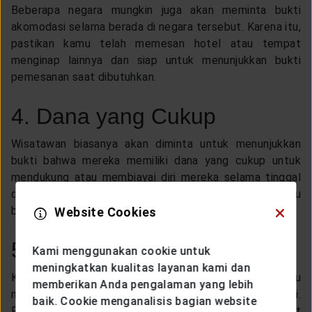
Beberapa negara mungkin juga akan meminta bukti
akomodasi selama berada di negara tersebut. Karena itu,
pastikan kamu telah memesan hotel atau tempat
menginap lainnya dan siap untuk menunjukkan bukti
pemesanan saat dibutuhkan.
4. Dana yang Cukup
Wisatawan biasanya akan diminta untuk menunjukkan
bukti bahwa mereka memiliki dana yang cukup untuk
mendukung atau membiayai diri mereka selama tinggal
di negara tersebut. Ini bisa berupa laporan bank atau
bukti keuangan lainnya.
Website Cookies
5. Vaksinasi
Kami menggunakan cookie untuk
meningkatkan kualitas layanan kami dan
Kamu juga harus memeriksa, apakah negara tujuan kamu
memberikan Anda pengalaman yang lebih
memiliki persyaratan khusus mengenai vaksinasi.
baik. Cookie menganalisis bagian website
Pasalnya, beberapa negara akan meminta sertifikat