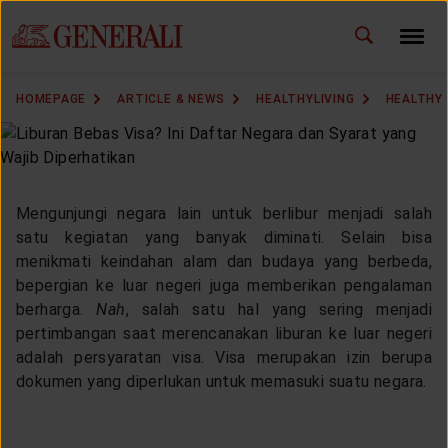
ID
EN
CHANGE LANGUAGE
HOMEPAGE
ARTICLE & NEWS
HEALTHYLIVING
HEALTHY 
DOWNLOAD GEN ICLICK
CONTACT US
Mengunjungi negara lain untuk berlibur menjadi salah
MARKETING OFFICE
satu kegiatan yang banyak diminati. Selain bisa
menikmati keindahan alam dan budaya yang berbeda,
bepergian ke luar negeri juga memberikan pengalaman
INSURANCE DICTIONARY
berharga.
Nah
, salah satu hal yang sering menjadi
pertimbangan saat merencanakan liburan ke luar negeri
adalah persyaratan visa. Visa merupakan izin berupa
dokumen yang diperlukan untuk memasuki suatu negara.
OUR SOLUTION