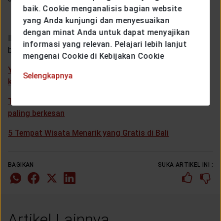
baik. Cookie menganalisis bagian website
yang Anda kunjungi dan menyesuaikan
dengan minat Anda untuk dapat menyajikan
Ikuti nalurimu untuk bertualang dengan berbagai tips
informasi yang relevan. Pelajari lebih lanjut
brilian untuk keliling dunia dengan mudah dan praktis:
mengenai Cookie di Kebijakan Cookie
Yang harus dilakukan saat maskapai menghilangkan
Selengkapnya
koper kita
Tips rencanakan solo trip sekali seumur hidup yang
paling berkesan
5 Tempat Wisata Menarik yang Gratis di Bali
BAGIKAN
SUKA ARTIKEL INI :
Artikel Lainnya