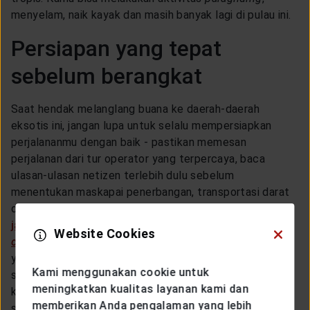
menyelam, naik kayak dan masih banyak lagi di pulau ini.
Persiapan yang tepat
sebelum berangkat
Saat hendak melanglang buana ke daerah-daerah
eksotis ini, jangan lupa untuk selalu mempersiapkan
perjalananmu dengan baik - pastikan memesan
perjalanan dari tur operator yang terpercaya, baca
ulasan-ulasan netizen terlebih dulu sebelum
menentukan maskapai penerbangan, transportasi darat
dan hotel yang akan kamu gunakan, dan tentunya
jangan lupa untuk membeli polis asuransi yang meng-
Website Cookies
cover
semua risiko perjalanan dan kecelakaan
yang (sambil ketok-ketok meja) mungkin bisa terjadi
Kami menggunakan cookie untuk
saat kamu di tujuan wisata nanti. Selamat berpetualang
meningkatkan kualitas layanan kami dan
ke destinasi paling indah dan paling
anti mainstream
di
memberikan Anda pengalaman yang lebih
seluruh dunia!