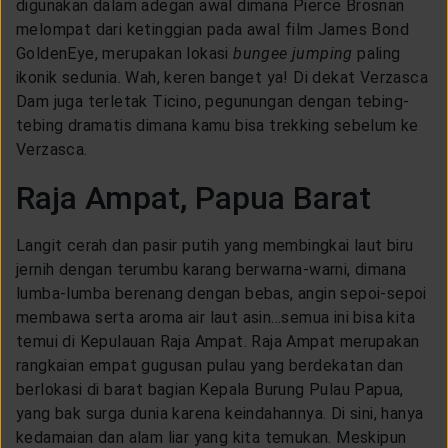
digunakan dalam adegan awal dimana Pierce Brosnan
LAYANAN NASABAH
melompat dari ketinggian pada awal film James Bond
GoldenEye, merupakan lokasi
bungee jumping
paling
ikonik sedunia. Wah, keren banget ya! Di dekat Verzasca
ARTIKEL DAN BERITA
Dam juga terletak Ticino, pegunungan dengan tebing-
tebing dramatis dimana kamu bisa trekking sebelum ke
TENTANG GENERALI
Verzasca.
Raja Ampat, Papua Barat
ACARA
Langit cerah dan pasir putih yang membingkai laut biru
jernih dengan terumbu karang berwarna-warni, dimana
KEAGENAN
lumba-lumba berenang dengan bebas, angin sepoi-sepoi
membawa serta aroma air laut asin...semua ini bisa kita
temui di Kepulauan Raja Ampat. Raja Ampat merupakan
rangkaian empat gugusan pulau yang berdekatan dan
berlokasi di barat bagian Kepala Burung Pulau Papua,
yang bak surga dunia karena keindahannya. Di sini, hanya
kedamaian dan alam liar yang kita temukan. Meskipun