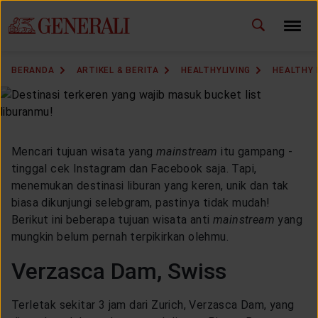
ID
EN
GANTI BAHASA
BERANDA
ARTIKEL & BERITA
HEALTHYLIVING
HEALTHY 
DOWNLOAD GEN ICLICK
HUBUNGI KAMI
Mencari tujuan wisata yang
mainstream
itu gampang -
KANTOR PEMASARAN
tinggal cek Instagram dan Facebook saja. Tapi,
menemukan destinasi liburan yang keren, unik dan tak
biasa dikunjungi selebgram, pastinya tidak mudah!
TEMUKAN AGEN
Berikut ini beberapa tujuan wisata anti
mainstream
yang
mungkin belum pernah terpikirkan olehmu.
Verzasca Dam, Swiss
SOLUSI KAMI
Terletak sekitar 3 jam dari Zurich, Verzasca Dam, yang