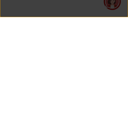
PT Asuransi Jiwa Generali Indonesia
merupakan perusahaan asuransi yang Berizin dan Diawasi
oleh Otoritas Jasa Keuangan.
KANTOR PUSAT
PT Asuransi Jiwa Generali Indonesia
Generali Tower Lantai 7
Gran Rubina Business Park
Kawasan Rasuna Epicentrum
Jl. HR. Rasuna Said Kavling C-22
Jakarta 12940, Indonesia
Lihat Peta Di Google Maps