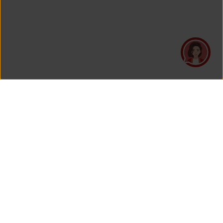
PT Asuransi Jiwa Generali Indonesia
is a licensed insurance company regulated by the Financial
Services Authority
HEAD OFFICE
Generali Tower Lantai 7
Grand Rubina Bussiness Park
Kawasan Rasuna Epicentrum