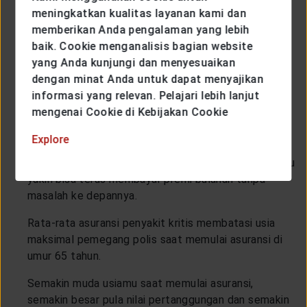
meningkatkan kualitas layanan kami dan
pertanggungan dan jenis-jenis spesifiknya.
memberikan Anda pengalaman yang lebih
Cek histori penyakit keturunan di keluargamu.
baik. Cookie menganalisis bagian website
Informasi ini biasanya akan diminta oleh pihak
yang Anda kunjungi dan menyesuaikan
asuransi.
dengan minat Anda untuk dapat menyajikan
informasi yang relevan. Pelajari lebih lanjut
Bila memungkinkan, ambil gabungan asuransi
mengenai Cookie di Kebijakan Cookie
kesehatan dan asuransi jiwa, dengan tambahan
pertanggungan penyakit kritis.
Explore
Ambil polis yang harganya masuk akal, sehingga kamu
yakin bisa terus membayar premi bulanan tanpa
masalah ke depannya.
Rata-rata asuransi penyakit kritis membatasi usia
maksimal pemegang polis saat memulai asuransi di
umur 65 tahun.
Semakin muda usiamu saat memulai asuransi,
semakin besar pula nilai pertanggungan dan semakin