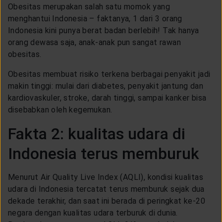
CUSTOMER SERVICE
Obesitas merupakan salah satu momok yang
menghantui Indonesia – faktanya, 1 dari 3 orang
Indonesia kini punya berat badan berlebih! Tak hanya
ARTICLE & NEWS
orang dewasa saja, anak-anak pun sangat rawan
obesitas.
ABOUT GENERALI
Obesitas membuat risiko terkena berbagai penyakit jadi
makin tinggi: mulai dari diabetes, penyakit jantung dan
kardiovaskuler, stroke, darah tinggi, sampai kanker bisa
EVENTS
disebabkan oleh kegemukan.
Fakta 2: kualitas udara di
KEAGENAN
Indonesia terus memburuk
Menurut Air Quality Live Index (AQLI), kondisi kualitas
udara di Indonesia tercatat terus memburuk sejak dua
dekade terakhir, dan saat ini berada di peringkat ke-20
negara dengan kualitas udara terburuk di dunia.