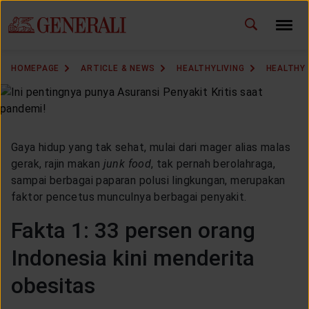
ID
EN
CHANGE LANGUAGE
HOMEPAGE
ARTICLE & NEWS
HEALTHYLIVING
HEALTHY
DOWNLOAD GEN ICLICK
CONTACT US
Gaya hidup yang tak sehat, mulai dari mager alias malas
MARKETING OFFICE
gerak, rajin makan
junk food
, tak pernah berolahraga,
sampai berbagai paparan polusi lingkungan, merupakan
faktor pencetus munculnya berbagai penyakit.
INSURANCE DICTIONARY
Fakta 1: 33 persen orang
Indonesia kini menderita
OUR SOLUTION
obesitas