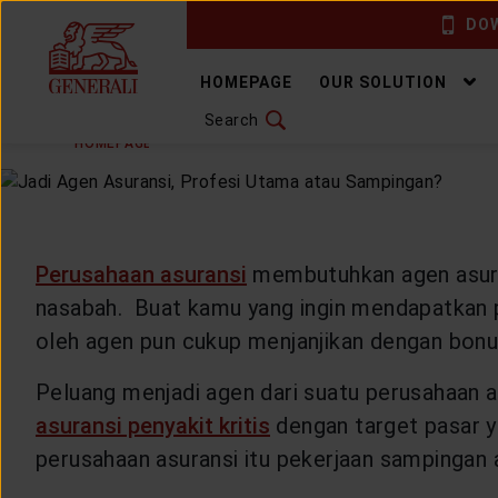
DOW
CHANGE LANGUAGE
HOMEPAGE
OUR SOLUTION
Search
FRIDAY, 14 OCTOBER 2022
SHARE
DOWNLOAD GEN ICLICK
HOMEPAGE
ARTICLE & NEWS
HEALTHYLIVING
H
CONTACT US
MARKETING OFFICE
Perusahaan asuransi
membutuhkan agen asura
nasabah. Buat kamu yang ingin mendapatkan pen
INSURANCE DICTIONARY
oleh agen pun cukup menjanjikan dengan bon
Peluang menjadi agen dari suatu perusahaan a
asuransi penyakit kritis
dengan target pasar y
OUR SOLUTION
perusahaan asuransi itu pekerjaan sampingan