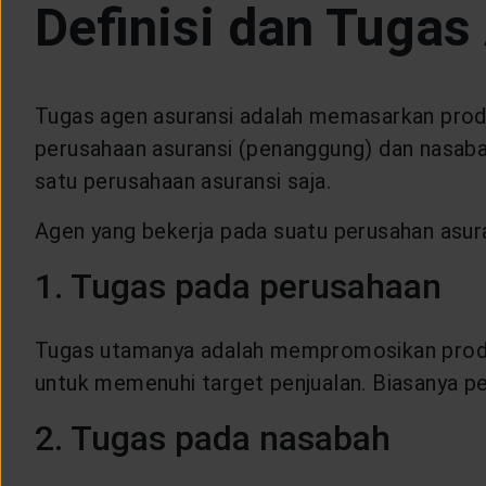
Definisi dan Tugas
CUSTOMER SERVICE
ARTICLE & NEWS
Tugas agen asuransi adalah memasarkan produk
perusahaan asuransi (penanggung) dan nasaba
ABOUT GENERALI
satu perusahaan asuransi saja.
Agen yang bekerja pada suatu perusahan asura
EVENTS
1. Tugas pada perusahaan
KEAGENAN
Tugas utamanya adalah mempromosikan produk 
untuk memenuhi target penjualan. Biasanya pe
2. Tugas pada nasabah