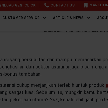
MARKETIN
NLOAD GEN ICLICK
CONTACT US
CUSTOMER SERVICE
ARTICLE & NEWS
ABOU
EALTHY PROTECTION
JADI AGEN ASURANSI PROFESI UTAMA ATA
nsi yang berkualitas dan mampu memasarkan pro
ghasilan dari sektor asuransi juga bisa menjajal
us-bonus tambahan.
suransi cukup menjanjikan terlebih untuk produk
a
ang sangat luas. Sebelum itu, mungkin kamu bert
 atau pekerjaan utama?
Yuk
, kenali lebih jauh profes