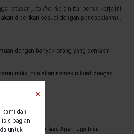
gga ratusan juta
lho.
Selain itu, bonus kerja ini
i akan diberikan sesuai dengan pencapaianmu.
emuan dengan banyak orang yang semakin
kamu miliki pun akan semakin kuat dengan
n kami dan
isis bagian
gender, maupun profesi. Agen juga bisa
da untuk