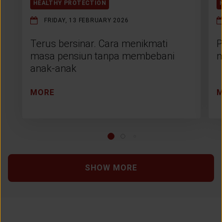
HEALTHY PROTECTION
FRIDAY, 13 FEBRUARY 2026
Terus bersinar. Cara menikmati
P
masa pensiun tanpa membebani
m
anak-anak
MORE
SHOW MORE