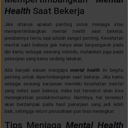
CUSTOMER SERVICE
Health
Saat Bekerja
ARTICLE & NEWS
Jika ditanya apakah penting untuk menjaga atau
mempertimbangkan
mental health
saat bekerja,
jawabannya tentu saja adalah sangat penting. Kesehatan
ABOUT GENERALI
mental saat bekerja gak hanya akan berpengaruh pada
diri kamu sebagai seorang individu, melainkan juga pada
pekerjaan yang kamu sedang lakukan.
EVENTS
Ada banyak alasan mengapa
mental health
ini begitu
penting untuk dipertimbangkan saat bekerja. Jika kamu
KEAGENAN
sebagai seorang karyawan memiliki kesehatan mental
yang sehat saat bekerja, maka hal tersebut akan bisa
meningkatkan produktivitasmu. Nantinya, hal tersebut
akan berdampak pada hasil pekerjaan yang jadi lebih
baik, sehingga
return
perusahaan pun bisa meningkat.
Tips Menjaga
Mental Health