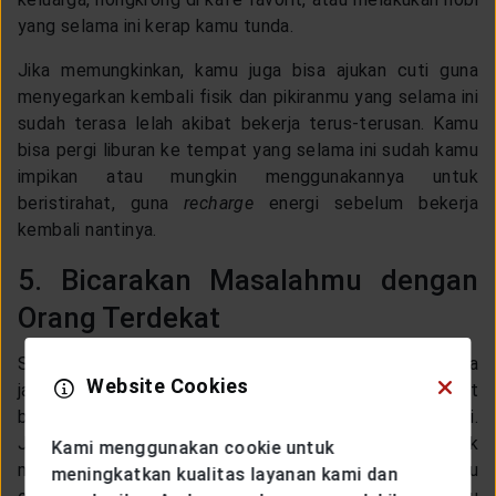
yang selama ini kerap kamu tunda.
Jika memungkinkan, kamu juga bisa ajukan cuti guna
menyegarkan kembali fisik dan pikiranmu yang selama ini
sudah terasa lelah akibat bekerja terus-terusan. Kamu
bisa pergi liburan ke tempat yang selama ini sudah kamu
impikan atau mungkin menggunakannya untuk
beristirahat, guna
recharge
energi sebelum bekerja
kembali nantinya.
5. Bicarakan Masalahmu dengan
Orang Terdekat
Stres akibat kerja yang dirasakan oleh seseorang bisa
Website Cookies
jadi merupakan manifestasi dari semua masalah saat
bekerja yang selama ini hanya disimpannya seorang diri.
Jika kamu berada di posisi ini, jangan takut untuk
Kami menggunakan cookie untuk
membicarakan masalahmu dengan orang terdekat atau
meningkatkan kualitas layanan kami dan