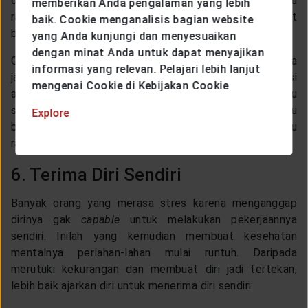
orang yang kamu percayai. Ceritakan semua yang kamu
memberikan Anda pengalaman yang lebih
rasakan, agar beban yang kamu tanggung bisa sedikit
baik. Cookie menganalisis bagian website
berkurang.
yang Anda kunjungi dan menyesuaikan
dengan minat Anda untuk dapat menyajikan
Gak hanya sekadar menjadi tempat bercerita saja, bisa
informasi yang relevan. Pelajari lebih lanjut
jadi orang terdekat tersebut bisa memberikan solusi
mengenai Cookie di Kebijakan Cookie
atas permasalahan yang menjadi sumber stresmu
selama ini saat bekerja. Oleh sebab itu, jangan ragu
Explore
bahkan malu untuk menceritakan hal apa yang kamu
rasakan pada orang lain.
6. Terima Diri Sendiri
Banyak orang yang merasa stres karena menganggap
dirinya gak
capable
untuk melakukan pekerjaannya
sendiri. Inilah yang kemudian membuat kesehatan
mentalnya perlahan-lahan mulai runtuh. Daripada
merutuki kekurangan dan membuat diri jadi tertekan,
lebih baik ajarkan diri untuk menerima diri sendiri.