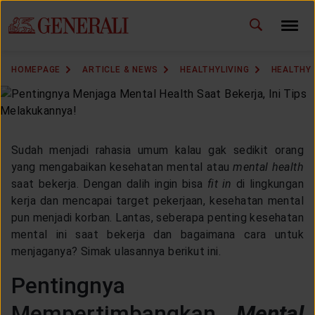
ID
EN
CHANGE LANGUAGE
HOMEPAGE
ARTICLE & NEWS
HEALTHYLIVING
HEALTHY
DOWNLOAD GEN ICLICK
CONTACT US
Sudah menjadi rahasia umum kalau gak sedikit orang
MARKETING OFFICE
yang mengabaikan kesehatan mental atau
mental health
saat bekerja. Dengan dalih ingin bisa
fit in
di lingkungan
kerja dan mencapai target pekerjaan, kesehatan mental
INSURANCE DICTIONARY
pun menjadi korban. Lantas, seberapa penting kesehatan
mental ini saat bekerja dan bagaimana cara untuk
menjaganya? Simak ulasannya berikut ini.
OUR SOLUTION
Pentingnya
Mempertimbangkan
Mental