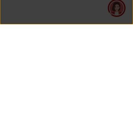
PT Asuransi Jiwa Generali Indonesia
is a licensed insurance company regulated by the Financial
Services Authority
HEAD OFFICE
Generali Tower Lantai 7
Grand Rubina Bussiness Park
Kawasan Rasuna Epicentrum
Jl. HR. Rasuna Said Kavling C-22
Jakarta 12940, Indonesia
View Map On Google Maps